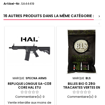
Artikel-Nr.
SA44419
16 AUTRES PRODUITS DANS LA MÊME CATÉGORIE :
>
<
MARQUE:
SPECNA ARMS
MARQUE:
BLS
REPLIQUE LONGUE SA-C08
BILLES BIO 0.28G
CORE HAL ETU
TRACANTES VERTES EN
SACHET DE 3500
Commentaire(s):
0
Commentaire(s):
0
Vente interdite aux moins de