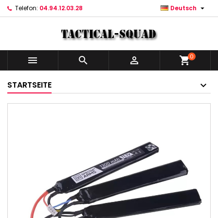

Telefon:
04.94.12.03.28
Deutsch
0



shopping_cart
STARTSEITE