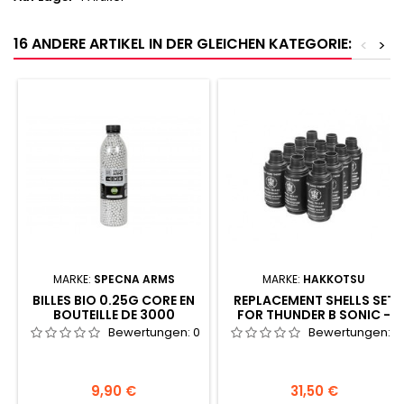
16 ANDERE ARTIKEL IN DER GLEICHEN KATEGORIE:
<
>
MARKE:
SPECNA ARMS
MARKE:
HAKKOTSU
BILLES BIO 0.25G CORE EN
REPLACEMENT SHELLS SET
BOUTEILLE DE 3000
FOR THUNDER B SONIC -
FLASH BANG
Bewertungen:
0
Bewertungen:
0
Preis
Preis
9,90 €
31,50 €