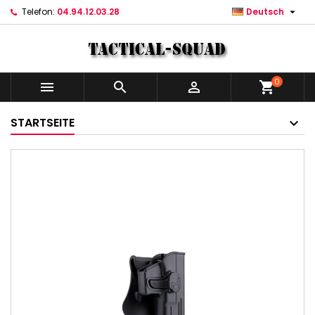

Telefon:
04.94.12.03.28
Deutsch
0



shopping_cart
STARTSEITE