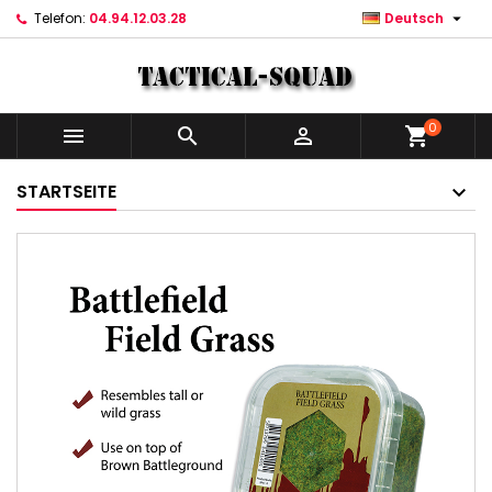

Telefon:
04.94.12.03.28
Deutsch
0



shopping_cart
STARTSEITE