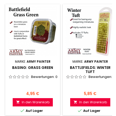
MARKE:
ARMY PAINTER
MARKE:
ARMY PAINTER
BASING: GRASS GREEN
BATTLEFIELDS: WINTER
TUFT
Bewertungen:
0
Bewertungen:
0
Preis
Preis
4,95 €
5,85 €
In den Warenkorb
In den Warenkorb




Auf Lager
Auf Lager