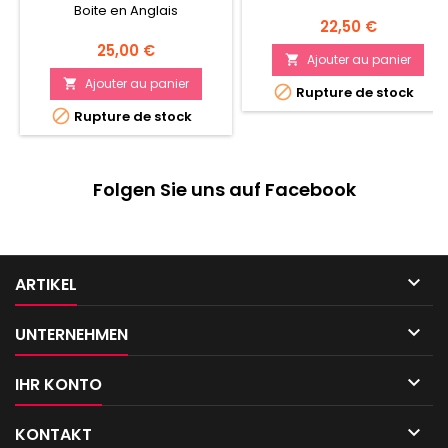
Boite en Anglais
Prix
22,50 €
Prix
25,00 €
Ajouter au panier

Ajouter au panier


Rupture de stock

Rupture de stock
Folgen Sie uns auf Facebook

ARTIKEL

UNTERNEHMEN

IHR KONTO

KONTAKT