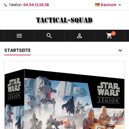

Telefon:
04.94.12.03.28
Deutsch
0



shopping_cart
STARTSEITE