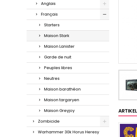
Anglais
Français
Starters
Maison Stark
Maison Lanister
Garde de nuit
Peuples libres
Neutres
Maison barathéon
Maison targaryen
ARTIKE
Maison Greyjoy
Zombicide
Warhammer 30k Horus Heresy