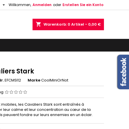

h
Willkommen,
Anmelden
oder
Erstellen Sie ein Konto
shopping_cart
Warenkorb:
0
Artikel - 0,00 €
iers Stark
r.
EFCMSI12
Marke
CoolMiniOrNot
ng
 mobiles, les Cavaliers Stark sont entraînés à
r leur calme et leur concentration au cœur de la
 Ils peuvent fondre sur leurs ennemies en un éclair.