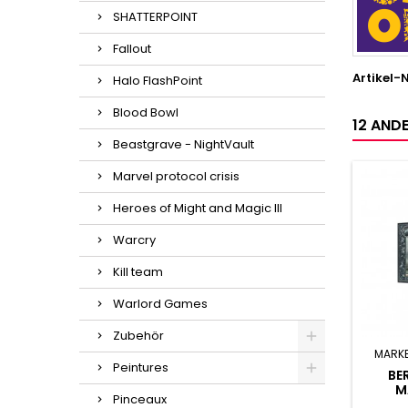
SHATTERPOINT
Fallout
Artikel-N
Halo FlashPoint
Blood Bowl
12 ANDE
Beastgrave - NightVault
Marvel protocol crisis
Heroes of Might and Magic III
Warcry
Kill team
Warlord Games
Zubehör
MARK
Peintures
BE
M
Pinceaux