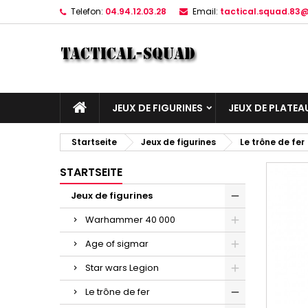
Telefon:
04.94.12.03.28
Email:
tactical.squad.83
JEUX DE FIGURINES
JEUX DE PLATEA
Startseite
Jeux de figurines
Le trône de fer
STARTSEITE
Jeux de figurines
Warhammer 40 000
Age of sigmar
Star wars Legion
Le trône de fer