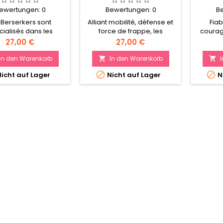
ewertungen:
0
Bewertungen:
0
B
 Berserkers sont
Alliant mobilité, défense et
Fiab
cialisés dans les
force de frappe, les
courage
vres de flanc, les
Grandes Haches de la
de la Ma
Preis
Preis
27,00 €
27,00 €
 dévastatrices et la
Maison Omble s’adaptent
l’éli
ite des ennemis en
rapidement à toutes les
Guerr
In den Warenkorb
In den Warenkorb


déroute.
situations.


icht auf Lager
Nicht auf Lager
N