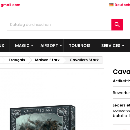
@gmail.com
Deutsc

UX
MAGIC
AIRSOFT
TOURNOIS
SERVICES
Français
Maison Stark
Cavaliers Stark
Caval
Artikel-N
Bewertu
Légers et
conserve
bataille.