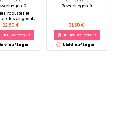
ewertungen:
0
Bewertungen:
0
Be
les, robustes et
Les cha
ux, les dirigeants
et hom
ison Stark incarnent
rudes 
Preis
Preis
22,50 €
31,50 €
te Nordienne de la
servent 
e des Cinq Rois.
Nord. I
In den Warenkorb
In den Warenkorb
I


l


icht auf Lager
Nicht auf Lager
Ni
in