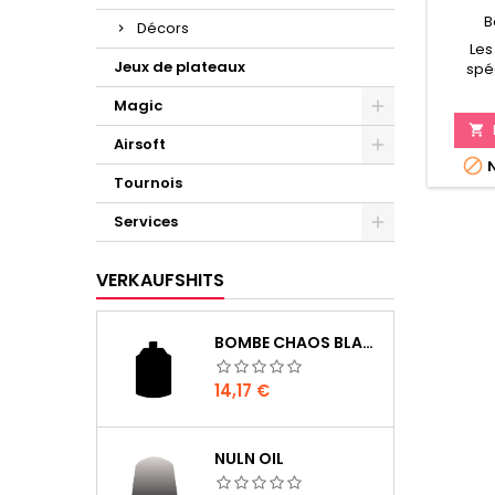
B
Décors
Les
Jeux de plateaux
spé
manœu
Magic
charges
poursu

Airsoft

N
Tournois
Services
VERKAUFSHITS
BOMBE CHAOS BLACK
Preis
14,17 €
NULN OIL