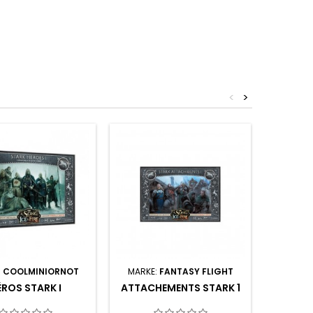
<
>
:
COOLMINIORNOT
MARKE:
FANTASY FLIGHT
MARKE:
ÉROS STARK I
ATTACHEMENTS STARK 1
AR