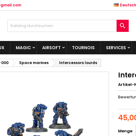
@gmail.com
Deutsc

UX
MAGIC
AIRSOFT
TOURNOIS
SERVICES
 000
Space marines
Intercessors lourds
Inter
Artikel-N
Bewertu
45,0
Menge