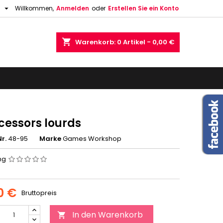

h
Willkommen,
Anmelden
oder
Erstellen Sie ein Konto
shopping_cart
Warenkorb:
0
Artikel - 0,00 €
cessors lourds
r.
48-95
Marke
Games Workshop
ng
0 €
Bruttopreis
In den Warenkorb
