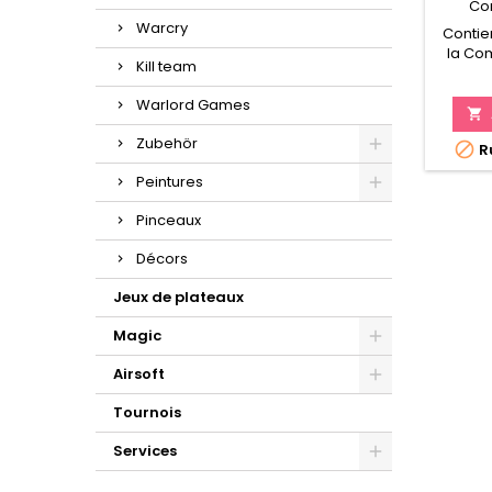
Co
Warcry
Contie
la Co
Kill team
Des
l'agr
Warlord Games
Peuve

Zubehör

Ru
qu'In
Peintures
Pinceaux
Décors
Jeux de plateaux
Magic
Airsoft
Tournois
Services