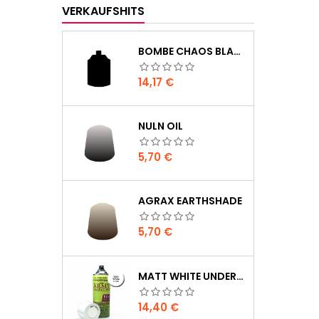
VERKAUFSHITS
BOMBE CHAOS BLACK
Preis
14,17 €
NULN OIL
Preis
5,70 €
AGRAX EARTHSHADE
Preis
5,70 €
MATT WHITE UNDERCOAT
Preis
14,40 €