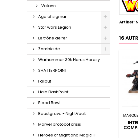
Votann
Age of sigmar
Artikel-N
Star wars Legion
16 AUT
Le trône de fer
Zombicide
Warhammer 30k Horus Heresy
SHATTERPOINT
Fallout
Halo FlashPoint
Blood Bowl
Beastgrave - NightVault
MARQUE
INTE
Marvel protocol crisis
COMPA
DES
Heroes of Might and Magic III