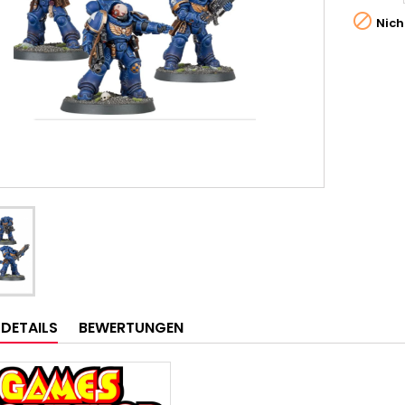

Nich
LDETAILS
BEWERTUNGEN