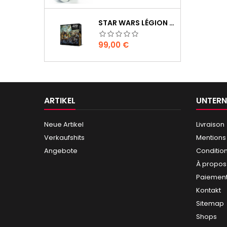
STAR WARS LÉGION : BOÎTE DE BASE CLONE WARS
Preis
99,00 €
ARTIKEL
UNTER
Neue Artikel
Livraison
Verkaufshits
Mentions
Angebote
Conditio
À propos
Paiement
Kontakt
Sitemap
Shops