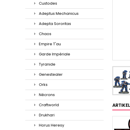
Custodes
Adeptus Mechanicus
Adepta Sororitas
Chaos
Empire T'au
Garde Impériale
Tyranide
Genestealer
Orks
Nécrons
ARTIKE
Craftworld
Drukhari
Horus Heresy