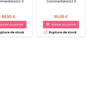
mentaire(s):
0
Commentaire(s):
0
Com
Un choi
acces
Marines
Prix
Prix
58,50 €
55,00 €
mouveme
d'un
Ajouter au panier
Ajouter au panier
A


Onslaug


pture de stock
Rupture de stock
Rup