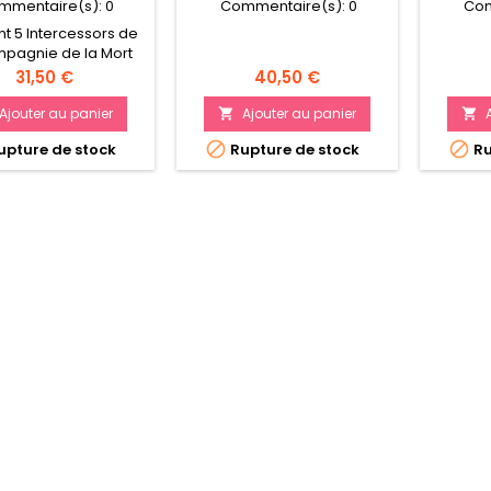
mmentaire(s):
0
Commentaire(s):
0
Com
nt 5 Intercessors de
mpagnie de la Mort
 combattants à
Prix
Prix
31,50 €
40,50 €
essivité terrifiante
nt se peindre à la
Ajouter au panier
Ajouter au panier


place en tant


pture de stock
Rupture de stock
Ru
tercessors Primaris
Blood Angels