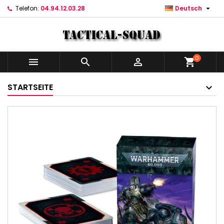

Telefon:
04.94.12.03.28
Deutsch
0



shopping_cart
STARTSEITE