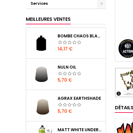
Services
MEILLEURES VENTES
BOMBE CHAOS BLACK
Prix
14,17 €
NULN OIL
Prix
5,70 €
AGRAX EARTHSHADE
DÉTAIL
Prix
5,70 €
MATT WHITE UNDERCOAT