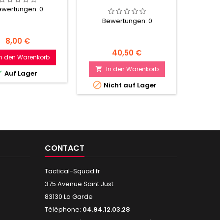
SHA
ewertungen:
0
MAI
TE
Bewertungen:
0
Be
Preis
8,00 €
Preis
40,50 €
In den Warenkorb
In den Warenkorb
I



Auf Lager


Nicht auf Lager
Nur n
CONTACT
Tactical-Squad.fr
375 Avenue Saint Just
83130 La Garde
Téléphone:
04.94.12.03.28