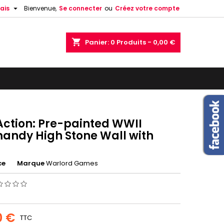

ais
Bienvenue,
Se connecter
ou
Créez votre compte
shopping_cart
Panier:
0
Produits - 0,00 €
 Action: Pre-painted WWII
andy High Stone Wall with
ce
Marque
Warlord Games
0 €
TTC