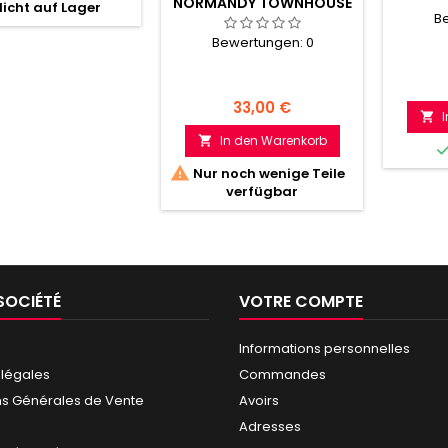
NORMANDY TOWNHOUSE
icht auf Lager
1
B
Bewertungen:
0
Preis
33,00 €

In den Warenkorb


Nur noch wenige Teile
verfügbar
SOCIÉTÉ
VOTRE COMPTE
Informations personnelles
 légales
Commandes
ns Générales de Vente
Avoirs
Adresses