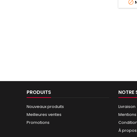

N
PRODUITS
NOTRE 
Nouveaux produits
Livraison
Meilleures ventes
Mentions
Promotions
Conditio
À propos