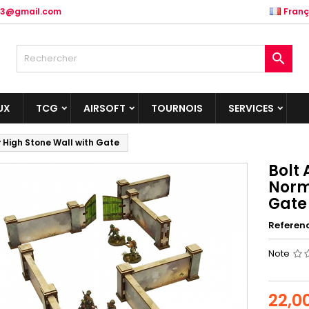
.83@gmail.com
Franç

UX
TCG
AIRSOFT
TOURNOIS
SERVICES
 High Stone Wall with Gate
Bolt
Norm
Gate
Referen
Note
22,0