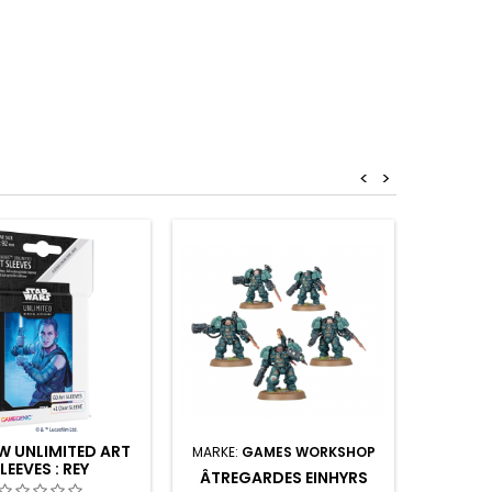
<
>
SW UNLIMITED ART
MARKE:
GAMES WORKSHOP
LEEVES : REY
ÂTREGARDES EINHYRS
S