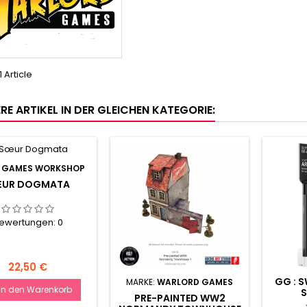
1 Article
RE ARTIKEL IN DER GLEICHEN KATEGORIE:
:
GAMES WORKSHOP
UR DOGMATA
ewertungen:
0
Preis
22,50 €
GG : 
MARKE:
WARLORD GAMES
In den Warenkorb
S
PRE-PAINTED WW2