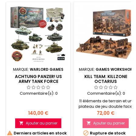
MARQUE:
WARLORD GAMES
MARQUE:
GAMES WORKSHOP
ACHTUNG PANZER! US
KILL TEAM: KILLZONE
ARMY TANK FORCE
OCTARIUS
Commentaire(s):
0
Commentaire(s):
0
11 éléments de terrain et un
plateau de jeu double face
pour bâtir un champ de
Prix
Prix
140,00 €
72,00 €
bataille de Warhammer
40,000 Kill Team Des décors
Ajouter au panier
Ajouter au panier


orks de bric et de broc, pleins


Derniers articles en stock
Rupture de stock
de caractère pour livrer