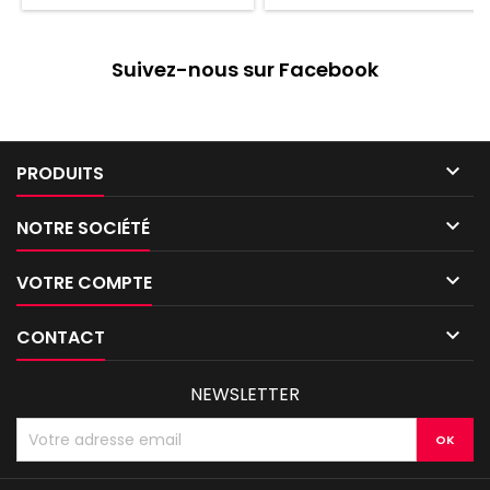
bataille Le moyen idéal de
commencer ou d'agrandir
votre collection de décors Kill
Suivez-nous sur Facebook
Team

PRODUITS

NOTRE SOCIÉTÉ

VOTRE COMPTE

CONTACT
NEWSLETTER