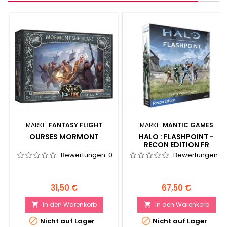
MARKE:
FANTASY FLIGHT
MARKE:
MANTIC GAMES
OURSES MORMONT
HALO : FLASHPOINT -
RECON EDITION FR
Bewertungen:
0
Bewertungen:
0
Preis
Preis
31,50 €
67,50 €
In den Warenkorb
In den Warenkorb




Nicht auf Lager
Nicht auf Lager