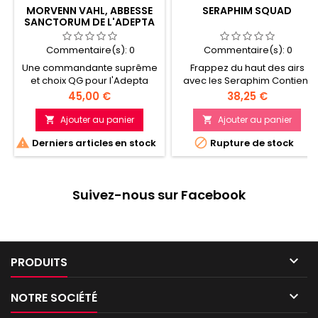
MORVENN VAHL, ABBESSE
SERAPHIM SQUAD
SANCTORUM DE L'ADEPTA
SORORITAS
Commentaire(s):
0
Commentaire(s):
0
Une commandante suprême
Frappez du haut des airs
et choix QG pour l'Adepta
avec les Seraphim Contient
Sororitas Puissante tant au
cinq figurines de Seraphim
Prix
Prix
45,00 €
38,25 €
combat à distance qu'en
en plastique Peuvent à la
mêlée Exhorte les Sœurs de
place être assemblées en
Ajouter au panier
Ajouter au panier


Bataille voisines à des
tant que Zephyrim


Derniers articles en stock
Rupture de stock
prouesses sans pareilles
DISPO A PARTIR DU 12/06
Suivez-nous sur Facebook

PRODUITS

NOTRE SOCIÉTÉ