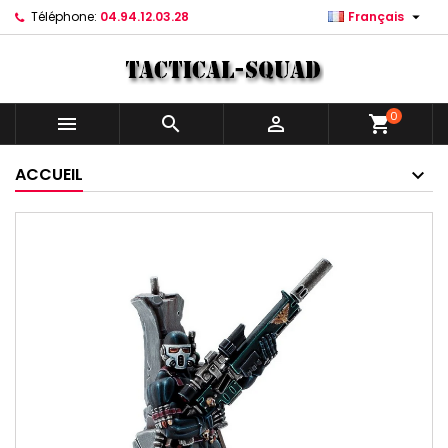

Téléphone:
04.94.12.03.28
Français
0



shopping_cart
ACCUEIL