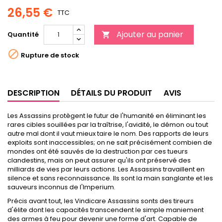
26,55 €
TTC
Ajouter au panier
Quantité


Rupture de stock
DESCRIPTION
DÉTAILS DU PRODUIT
AVIS
Les Assassins protègent le futur de l'humanité en éliminant les
rares cibles souillées par la traîtrise, l'avidité, le démon ou tout
autre mal dont il vaut mieux taire le nom. Des rapports de leurs
exploits sont inaccessibles; on ne sait précisément combien de
mondes ont été sauvés de la destruction par ces tueurs
clandestins, mais on peut assurer qu'ils ont préservé des
milliards de vies par leurs actions. Les Assassins travaillent en
silence et sans reconnaissance. Ils sont la main sanglante et les
sauveurs inconnus de l'Imperium.
Précis avant tout, les Vindicare Assassins sonts des tireurs
d'élite dont les capacités transcendent le simple maniement
des armes à feu pour devenir une forme d'art. Capable de