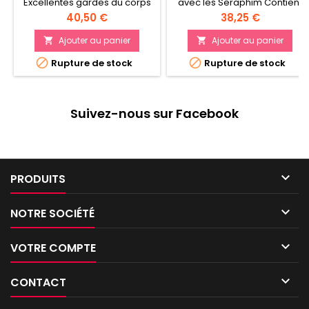
Excellentes gardes du corps
avec les Seraphim Contient
pour personnages de
cinq figurines de Seraphim
Prix
Prix
40,50 €
38,25 €
l'Adepta Sororitas Deux
en plastique Peuvent à la
puissantes armes de mêlée
place être assemblées en
Ajouter au panier
Ajouter au panier


au choix DISPO A PARTIR DU
tant que Zephyrim


Rupture de stock
Rupture de stock
12/06
Suivez-nous sur Facebook

PRODUITS

NOTRE SOCIÉTÉ

VOTRE COMPTE

CONTACT