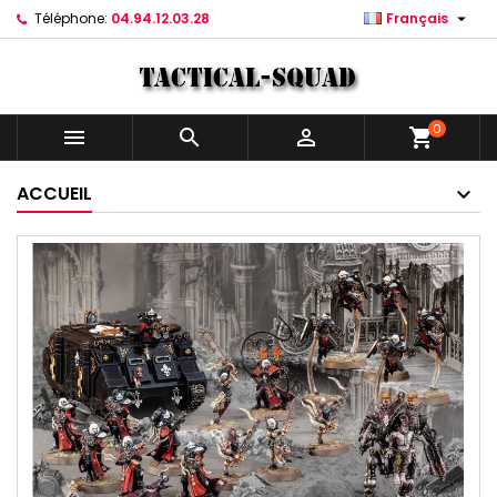

Téléphone:
04.94.12.03.28
Français
0



shopping_cart
ACCUEIL