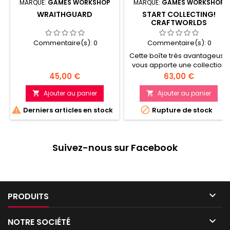
MARQUE:
GAMES WORKSHOP
MARQUE:
GAMES WORKSHOP
WRAITHGUARD
START COLLECTING!
CRAFTWORLDS
Commentaire(s):
0
Commentaire(s):
0
Cette boîte très avantageuse
vous apporte une collection
immédiate de formidables
Prix
Prix
45,00 €
63,00 €
figurines Aeldari, que vous
pouvez assembler et jouer
Ajouter au panier
Ajouter au panier


sans attendre dans les


Derniers articles en stock
Rupture de stock
parties de Warhammer
40,000! Vous recevrez un
Farseer, 5 Wraithguards
(qu'on peut assembler en
Suivez-nous sur Facebook
tant que Wraithblades), un
Wraithlord et un War Walker,
plus 1 planche de
décalcomanies Aeldari.

PRODUITS

NOTRE SOCIÉTÉ