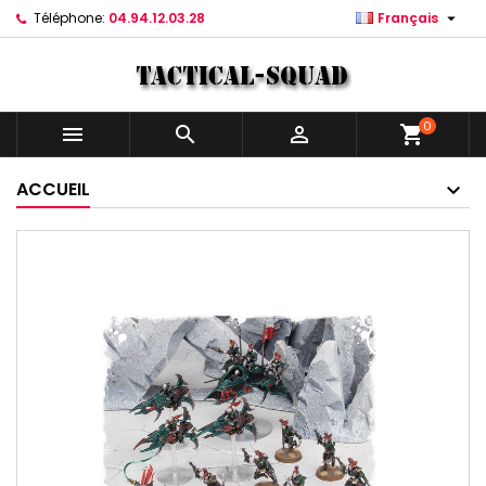

Téléphone:
04.94.12.03.28
Français
0



shopping_cart
ACCUEIL