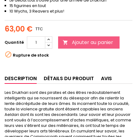
Le début tout trouvé pour une armée de Drukhari
15 figurines en tout
10 Wychs, 3 Reavers et plus!
63,00 €
TTC
Ajouter au panier
Quantité


Rupture de stock
DESCRIPTION
DÉTAILS DU PRODUIT
AVIS
Les Drukhari sont des pirates et des êtres redoutablement
intelligents qui se nourrissent du désespoir afin de ralentir la
lente décrépitude de leurs âmes. Ils incarnent toute la cruauté,
toute la violence gratuite dont étaient capables les anciens
Aeldari dont ils sont les descendants. Leur savoir et leur pouvoir
sont voués à l’accomplissement d’actes maléfiques, et comme
leurs vies s’étirent sur des millénaires, ils ont tout le temps de
développer leurs arts ténébreux. En cumulant leur savoir, les
guerriers de Commorragh savent comment tuer toutes les