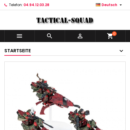

Telefon:
04.94.12.03.28
Deutsch
0



shopping_cart
STARTSEITE