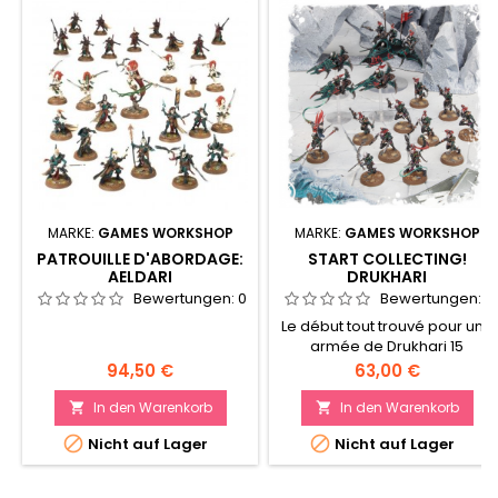
MARKE:
GAMES WORKSHOP
MARKE:
GAMES WORKSHOP
PATROUILLE D'ABORDAGE:
START COLLECTING!
AELDARI
DRUKHARI
Bewertungen:
0
Bewertungen:
0
Le début tout trouvé pour une
armée de Drukhari 15
figurines en tout 10 Wychs, 3
Preis
Preis
94,50 €
63,00 €
Reavers et plus!
In den Warenkorb
In den Warenkorb




Nicht auf Lager
Nicht auf Lager