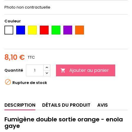
Photo non contractuelle
Couleur
BLEU
JAUNE
ROUGE
VERT
Violet
Orange
BLANC
8,10 €
TTC
Ajouter au panier
Quantité


Rupture de stock
DESCRIPTION
DÉTAILS DU PRODUIT
AVIS
Fumigène double sortie orange - enola
gaye