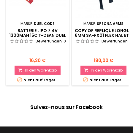
MARKE:
DUEL CODE
MARKE:
SPECNA ARMS
BATTERIE LIPO 7.4V
COPY OF REPLIQUE LONGUE
1300MAH 15C T-DEAN DUEL
6MM SA-FX01 FLEX HAL ETU
CODE
NOIRE
Bewertungen:
0
Bewertungen:
0
Preis
Preis
16,20 €
180,00 €
In den Warenkorb
In den Warenkorb




Nicht auf Lager
Nicht auf Lager
Suivez-nous sur Facebook