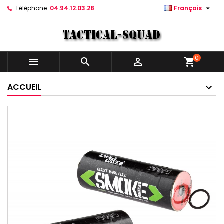

Téléphone:
04.94.12.03.28
Français
0



shopping_cart
ACCUEIL