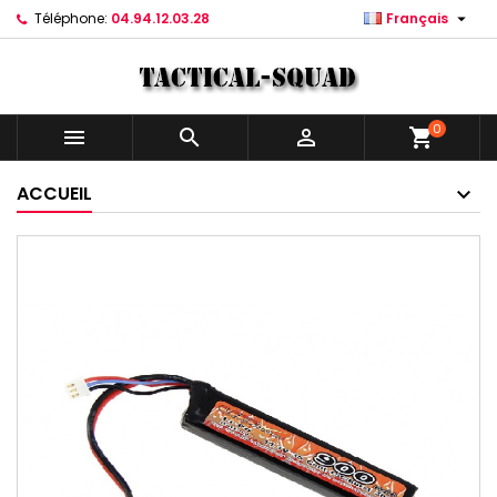

Téléphone:
04.94.12.03.28
Français
0



shopping_cart
ACCUEIL