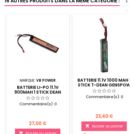
16 AUTRES PRODUITS DANS LA MÊME CATÉGORIE :
>
<
BATTERIE 11.1V 1000 MAH 1
MARQUE:
VB POWER
STICK T-DEAN GENSPOW
BATTERIE LI-PO 11.1V
900MAH 1 STICK DEAN
Commentaire(s):
0
Commentaire(s):
0
Prix
23,40 €
Prix
27,00 €
Ajouter au panier

Ajouter au panier
