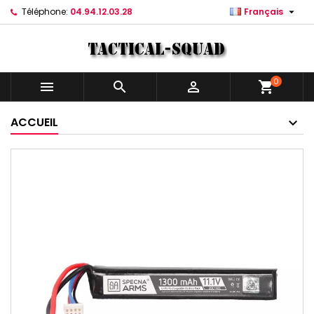

Téléphone:
04.94.12.03.28
Français
0



shopping_cart
ACCUEIL