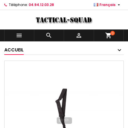

Téléphone:
04.94.12.03.28
Français
0



shopping_cart
ACCUEIL