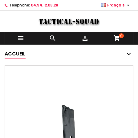

Téléphone:
04.94.12.03.28
Français
0



shopping_cart
ACCUEIL