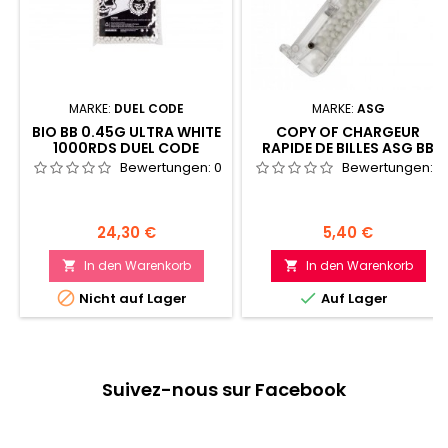
MARKE:
DUEL CODE
MARKE:
ASG
BIO BB 0.45G ULTRA WHITE
COPY OF CHARGEUR
1000RDS DUEL CODE
RAPIDE DE BILLES ASG BB
LOADER SPEEDLOADER
Bewertungen:
0
Bewertungen:
0
Preis
Preis
24,30 €
5,40 €
In den Warenkorb
In den Warenkorb




Nicht auf Lager
Auf Lager
Suivez-nous sur Facebook