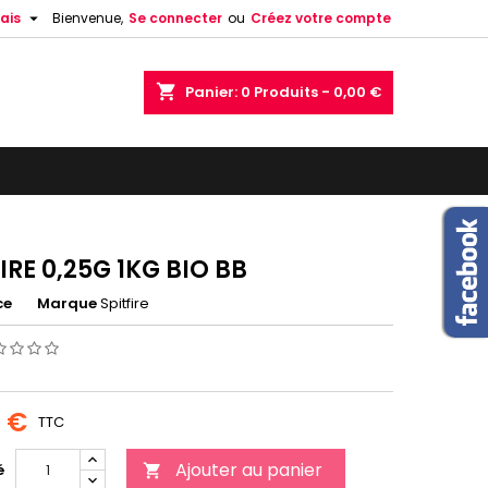

ais
Bienvenue,
Se connecter
ou
Créez votre compte
shopping_cart
Panier:
0
Produits - 0,00 €
IRE 0,25G 1KG BIO BB
ce
Marque
Spitfire
0 €
TTC
Ajouter au panier
é
