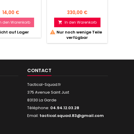
Preis
Preis
14,00 €
330,00 €
In den Warenkorb
In den Warenkorb
I




icht auf Lager
Nur noch wenige Teile
Ni
verfügbar
CONTACT
Tactical-Squad.fr
375 Avenue Saint Just
83130 La Garde
Téléphone:
04.94.12.03.28
Email:
tactical.squad.83@gmail.com