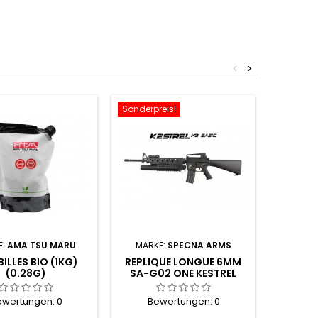
<
>
Sonderpreis!
E:
AMA TSU MARU
MARKE:
SPECNA ARMS
MARK
ILLES BIO (1KG)
REPLIQUE LONGUE 6MM
REPLI
(0.28G)
SA-G02 ONE KESTREL
SA-PH2
NOIRE
ewertungen:
0
Bewertungen:
0
Be