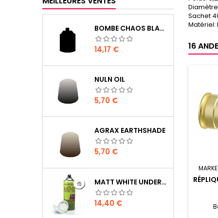
MEILLEURES VENTES
Diamètre
Sachet 40
Matériel:
BOMBE CHAOS BLACK
16 ANDE
Prix
14,17 €
NULN OIL
Prix
5,70 €
AGRAX EARTHSHADE
Prix
5,70 €
MARKE
RÉPLI
MATT WHITE UNDERCOAT
Prix
14,40 €
B