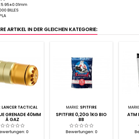
:5.95±0.01mm
00 BILLES
 PLA
RE ARTIKEL IN DER GLEICHEN KATEGORIE:
:
LANCER TACTICAL
MARKE:
SPITFIRE
MARK
QUE GRENADE 40MM
SPITFIRE 0,20G 1KG BIO
ATM B
À GAZ
BB
ewertungen:
0
Bewertungen:
0
B