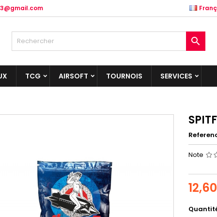
.83@gmail.com
Franç

UX
TCG
AIRSOFT
TOURNOIS
SERVICES
SPITF
Referen
Note
12,6
Quantit