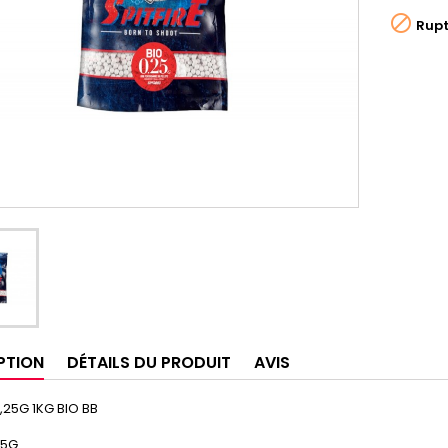

Rupt
PTION
DÉTAILS DU PRODUIT
AVIS
0,25G 1KG BIO BB
25G