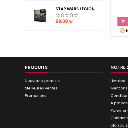
STAR WARS LÉGION : BOÎTE DE BASE CLONE WARS
Prix
99,00 €


N
PRODUITS
NOTRE 
Nouveaux produits
Livraison
Meilleures ventes
Mentions
Promotions
Conditio
À propos
Paiement
Contact
plan du s