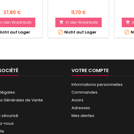
Preis
Preis
37,80 €
11,70 €
In den Warenkorb
In den Warenkorb




icht auf Lager
Nicht auf Lager
N
SOCIÉTÉ
VOTRE COMPTE
Informations personnelles
 légales
Commandes
ns Générales de Vente
Avoirs
Adresses
 sécurisé
Mes alertes
ez-nous
ite