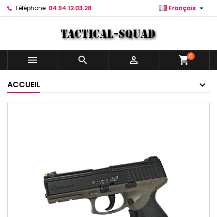

Téléphone:
04.94.12.03.28
Français
0



shopping_cart
ACCUEIL