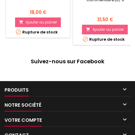
Prix
18,00 €
Prix
31,50 €
Ajouter au panier

Ajouter au panier


Rupture de stock

Rupture de stock
Suivez-nous sur Facebook

PRODUITS

NOTRE SOCIÉTÉ

VOTRE COMPTE
