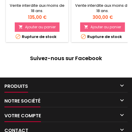
Vente interdite aux moins de
Vente interdite aux moins de
18 ans.
18 ans.
Prix
Prix
135,00 €
300,00 €
Ajouter au panier
Ajouter au panier




Rupture de stock
Rupture de stock
Suivez-nous sur Facebook

PRODUITS

NOTRE SOCIÉTÉ

VOTRE COMPTE

CONTACT