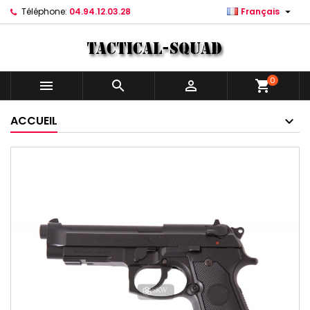

Téléphone:
04.94.12.03.28
Français
0



shopping_cart
ACCUEIL