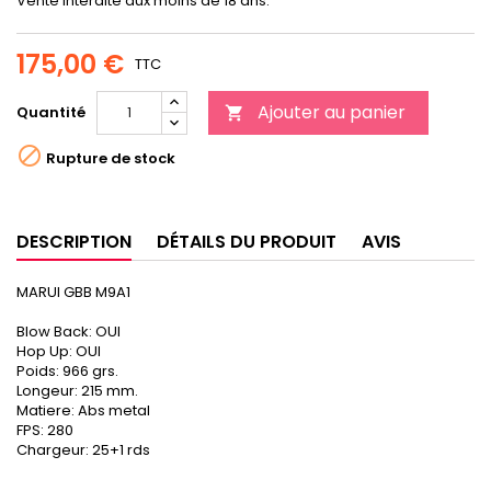
Vente interdite aux moins de 18 ans.
175,00 €
TTC
Ajouter au panier
Quantité


Rupture de stock
DESCRIPTION
DÉTAILS DU PRODUIT
AVIS
MARUI GBB M9A1
Blow Back: OUI
Hop Up: OUI
Poids: 966 grs.
Longeur: 215 mm.
Matiere: Abs metal
FPS: 280
Chargeur: 25+1 rds