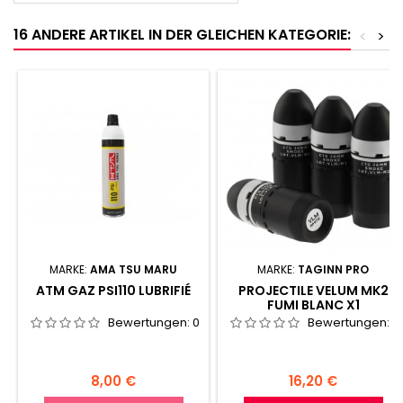
16 ANDERE ARTIKEL IN DER GLEICHEN KATEGORIE:
<
>
MARKE:
AMA TSU MARU
MARKE:
TAGINN PRO
ATM GAZ PSI110 LUBRIFIÉ
PROJECTILE VELUM MK2
FUMI BLANC X1
Bewertungen:
0
Bewertungen:
0
Preis
Preis
8,00 €
16,20 €