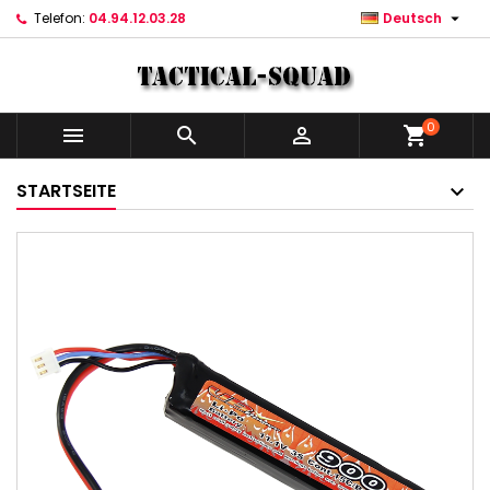

Telefon:
04.94.12.03.28
Deutsch
0



shopping_cart
STARTSEITE