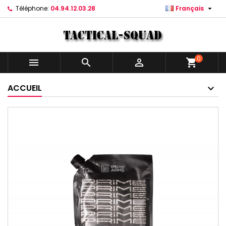

Téléphone:
04.94.12.03.28
Français
0



shopping_cart
ACCUEIL