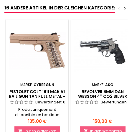
16 ANDERE ARTIKEL IN DER GLEICHEN KATEGORIE:
<
>
MARKE:
CYBERGUN
MARKE:
ASG
PISTOLET COLT 1911 M45 A1
REVOLVER 6MM DAN
RAIL GUN TAN FULL METAL -
WESSON 4'' CO2 SILVER
CULASSE MOBILE
Bewertungen:
0
Bewertungen:
0
Produit uniquement
disponible en boutique
Preis
Preis
135,00 €
150,00 €
In den Warenkorb
In den Warenkorb

