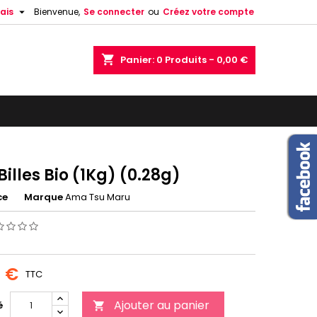

ais
Bienvenue,
Se connecter
ou
Créez votre compte
shopping_cart
Panier:
0
Produits - 0,00 €
illes Bio (1Kg) (0.28g)
ce
Marque
Ama Tsu Maru
0 €
TTC
Ajouter au panier
é
