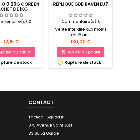
MONTAG
BIO 0.25G CORE EN
RÉPLIQUE GBB RAVEN EU7
CHET DE 1KG
Com
mentaire(s):
0
Commentaire(s):
0
Vente interdite aux moins
de 18 ans.
Prix
Prix
12,15 €
130,00 €
A

Ajouter au panier
Ajouter au panier


Rup

pture de stock
Rupture de stock
CONTACT
Tactical-Squad.fr
375 Avenue Saint Just
83130 La Garde