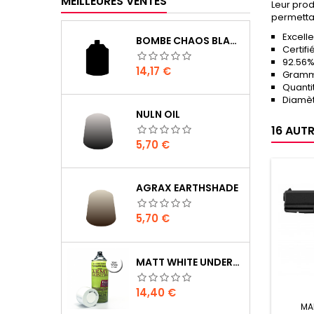
MEILLEURES VENTES
Leur prod
permettan
Excelle
BOMBE CHAOS BLACK
Certif
92.56%
Prix
14,17 €
Gramm
Quantit
Diamèt
NULN OIL
16 AUT
Prix
5,70 €
AGRAX EARTHSHADE
Prix
5,70 €
MATT WHITE UNDERCOAT
Prix
14,40 €
MA