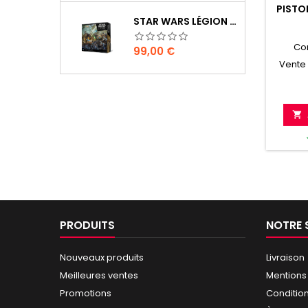
PISTO
STAR WARS LÉGION : BOÎTE DE BASE CLONE WARS
Co
Prix
99,00 €
Vente 

PRODUITS
NOTRE 
Nouveaux produits
Livraison
Meilleures ventes
Mentions
Promotions
Conditio