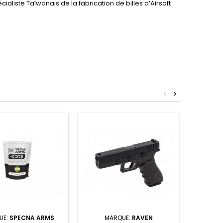
cialiste Taïwanais de la fabrication de billes d’Airsoft
<
>
LAMPE 
UE:
SPECNA ARMS
MARQUE:
RAVEN