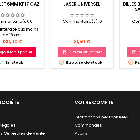
LET 6MM KP17 GAZ
LASER UNIVERSEL
BILLES 
SA
mmentaire(s):
0
Commentaire(s):
0
Com
interdite aux moins
de 18 ans.
Prix
Prix
130,00 €
31,50 €
Ajouter au panier
Ajouter au panier





En stock
Rupture de stock
Ru
SOCIÉTÉ
VOTRE COMPTE
Informations personnelles
 légales
Commandes
ns Générales de Vente
Avoirs