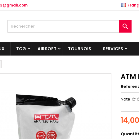
.83@gmail.com
Franç

UX
TCG
AIRSOFT
TOURNOIS
SERVICES
ATM B
Referen
Note
14,0
Quantit