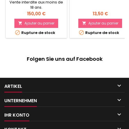
Vente interdite aux moins de
18 ans.
Prix
Prix
150,00 €
13,50 €
Ajouter au panier
Ajouter au panier




Rupture de stock
Rupture de stock
Folgen Sie uns auf Facebook

ARTIKEL

UNTERNEHMEN

IHR KONTO