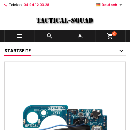

Telefon:
04.94.12.03.28
Deutsch
0



shopping_cart
STARTSEITE