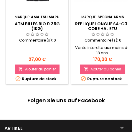
MARQUE:
AMA TSU MARU
MARQUE:
SPECNA ARMS
ATM BILLES BIO 0.36G
REPLIQUE LONGUE SA-C08
(1KG)
CORE HAL ETU
Commentaire(s):
0
Commentaire(s):
0
Vente interdite aux moins de
18 ans.
Prix
Prix
27,00 €
170,00 €
Ajouter au panier
Ajouter au panier




Rupture de stock
Rupture de stock
Folgen Sie uns auf Facebook

ARTIKEL