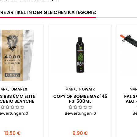
RE ARTIKEL IN DER GLEICHEN KATEGORIE:
ARKE:
UMAREX
MARKE:
POWAIR
MAR
ES BBS 6MM ELITE
COPY OF BOMBE GAZ 145
FAL S
CE BIO BLANCHE
PSI 500ML
AEG -
G SACHET X4000
6MMP
ewertungen:
0
Bewertungen:
0
B
Preis
Preis
13,50 €
9,90 €