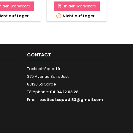
In den Warenkorb
In den Warenkorb
I




icht auf Lager
Nicht auf Lager
Ni
CONTACT
Tactical-Squad.fr
375 Avenue Saint Just
83130 La Garde
Téléphone:
04.94.12.03.28
Email:
tactical.squad.83@gmail.com