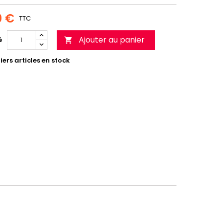
0 €
TTC
Ajouter au panier
é

ers articles en stock