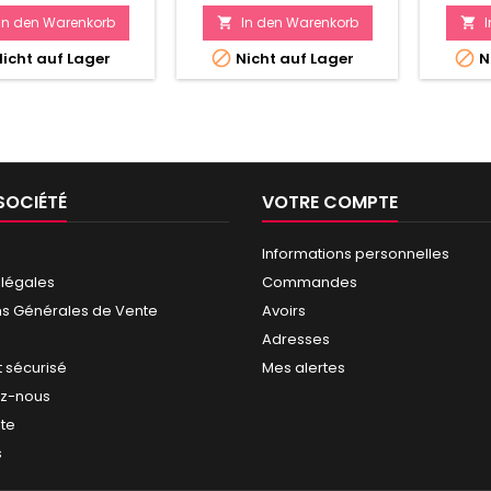
In den Warenkorb
In den Warenkorb




icht auf Lager
Nicht auf Lager
N
SOCIÉTÉ
VOTRE COMPTE
Informations personnelles
 légales
Commandes
ns Générales de Vente
Avoirs
Adresses
 sécurisé
Mes alertes
ez-nous
ite
s