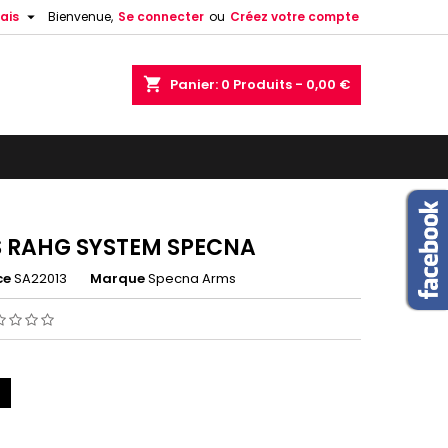

ais
Bienvenue,
Se connecter
ou
Créez votre compte
shopping_cart
Panier:
0
Produits - 0,00 €
S RAHG SYSTEM SPECNA
ce
SA22013
Marque
Specna Arms
IR