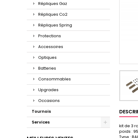
Répliques Gaz
Répliques Co2
Répliques Spring
Protections
Accessoires
Optiques
Batteries
Consommables
Upgrades
Occasions
DESCRI
Tournois
Services
kit de 3 ra
poids : 9
Type : R