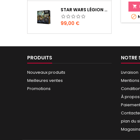

STAR WARS LÉGION : BOÎTE DE BASE CLONE WARS

N
Prix
99,00 €
PRODUITS
NOTRE 
Nouveaux produits
Livraison
Meilleures ventes
Mentions
Promotions
Conditio
À propos
Paiement
Contact
plan du s
Magasin