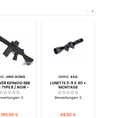
<
>
KE:
JING GONG
MARKE:
ASG
MARK
A58 KEYMOD EBB
LUNETTE 3-9 X 40 +
TÊTE
 TYPE B / NOIR -
MONTAGE
ROUL
ROSHOP / JING
GONG
ewertungen:
0
Bewertungen:
0
Be
Preis
Preis
190,00 €
49,50 €