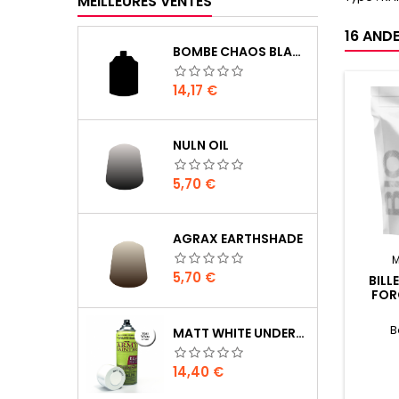
MEILLEURES VENTES
16 ANDE
BOMBE CHAOS BLACK
Prix
14,17 €
NULN OIL
Prix
5,70 €
AGRAX EARTHSHADE
M
Prix
5,70 €
BILL
FOR
0.25
B
MATT WHITE UNDERCOAT
Prix
14,40 €