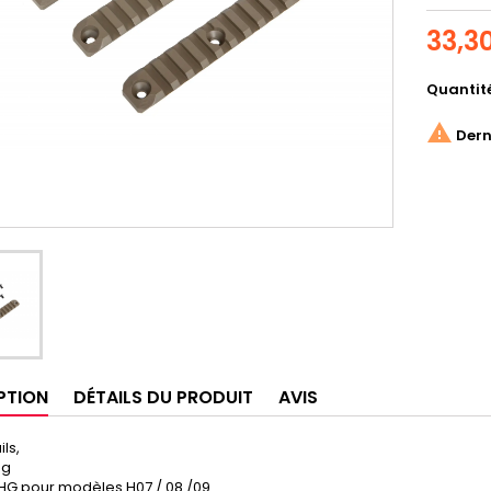
33,3
Quantit

Derni
PTION
DÉTAILS DU PRODUIT
AVIS
ils,
5g
AHG pour modèles H07 / 08 /09