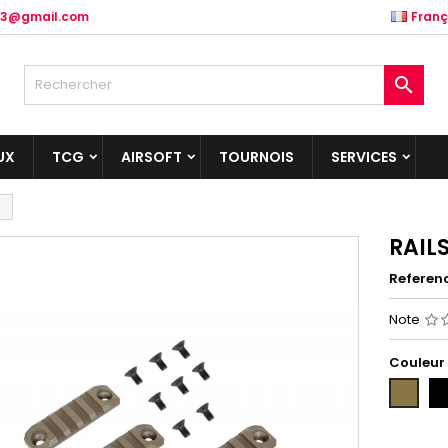
.83@gmail.com
Franç

UX
TCG
AIRSOFT
TOURNOIS
SERVICES
RAIL
Referen
Note
Couleur
NO
COYOTE