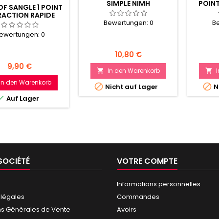
SIMPLE NIMH
POINT
F SANGLE 1 POINT
MUL
RACTION RAPIDE
LEUR TAN DELTA
Bewertungen:
0
B
TACTICS
ewertungen:
0
Preis
10,80 €
Preis
9,90 €
In den Warenkorb


In den Warenkorb


Nicht auf Lager
N

Auf Lager
SOCIÉTÉ
VOTRE COMPTE
Informations personnelles
 légales
Commandes
ns Générales de Vente
Avoirs