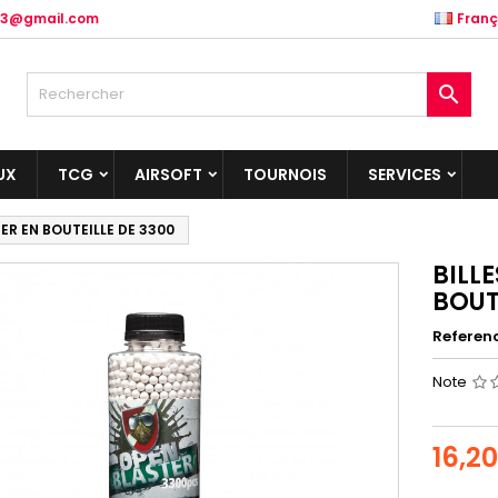
.83@gmail.com
Franç

UX
TCG
AIRSOFT
TOURNOIS
SERVICES
TER EN BOUTEILLE DE 3300
BILL
BOUT
Referen
Note
16,2