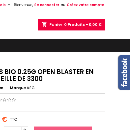

ais
Bienvenue,
Se connecter
ou
Créez votre compte
shopping_cart
Panier:
0
Produits - 0,00 €
ES BIO 0.25G OPEN BLASTER EN
EILLE DE 3300
ce
Marque
ASG
0 €
TTC