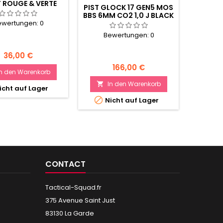
 ROUGE & VERTE
PIST GLOCK 17 GEN5 MOS
LASE
TI-RETICULES
BBS 6MM CO2 1,0 J BLACK
INTENSI
ewertungen:
0
Bewertungen:
0
Be
Preis
36,00 €
Preis
166,00 €
In den Warenkorb
In den Warenkorb
I


icht auf Lager


Nicht auf Lager
Ni
CONTACT
Tactical-Squad.fr
375 Avenue Saint Just
83130 La Garde