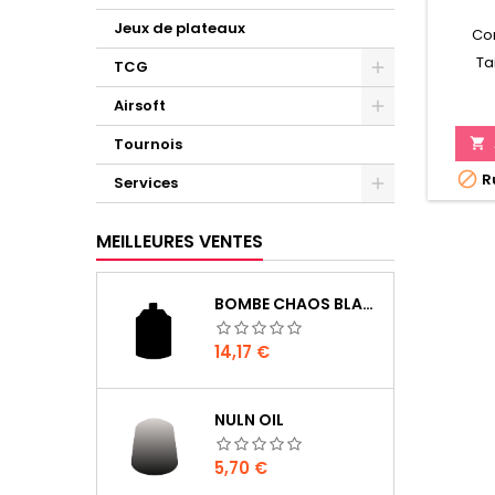
Jeux de plateaux
Co
Ta
TCG
Airsoft
Tournois


Ru
Services
MEILLEURES VENTES
BOMBE CHAOS BLACK
Prix
14,17 €
NULN OIL
Prix
5,70 €