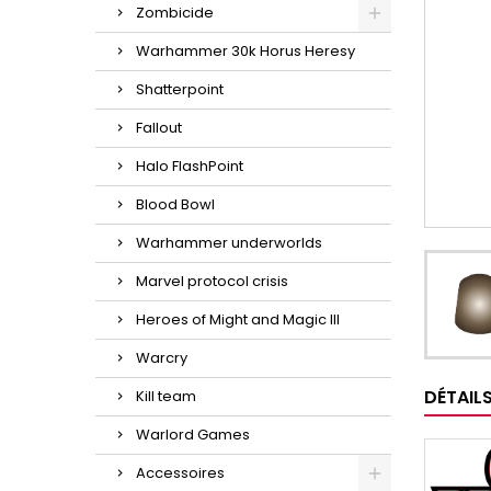
Zombicide
Warhammer 30k Horus Heresy
Shatterpoint
Fallout
Halo FlashPoint
Blood Bowl
Warhammer underworlds
Marvel protocol crisis
Heroes of Might and Magic III
Warcry
DÉTAIL
Kill team
Warlord Games
Accessoires