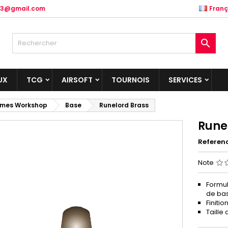
.83@gmail.com
Franç

UX
TCG
AIRSOFT
TOURNOIS
SERVICES
mes Workshop
Base
Runelord Brass
Rune
Referen
Note
Formul
de bas
Finitio
Taille 