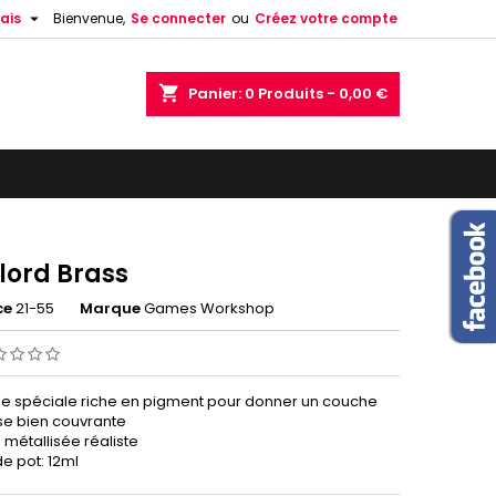

ais
Bienvenue,
Se connecter
ou
Créez votre compte
shopping_cart
Panier:
0
Produits - 0,00 €
lord Brass
ce
21-55
Marque
Games Workshop
e spéciale riche en pigment pour donner un couche
e bien couvrante
n métallisée réaliste
de pot: 12ml