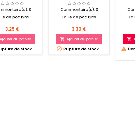
mmentaire(s):
0
Commentaire(s):
0
Com
ille de pot: 12ml
Taille de pot: 12ml
Tai
Prix
Prix
3,25 €
3,30 €
Ajouter au panier
Ajouter au panier




pture de stock
Rupture de stock
Dern