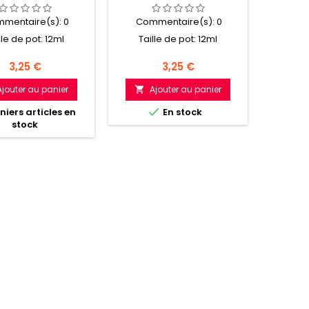
mentaire(s):
0
Commentaire(s):
0
Com
lle de pot: 12ml
Taille de pot: 12ml
Tail
Prix
Prix
3,25 €
3,25 €
Ajouter au panier
Ajouter au panier
A



iers articles en
En stock
stock