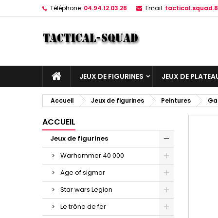
Téléphone:
04.94.12.03.28
Email:
tactical.squad
JEUX DE FIGURINES
JEUX DE PLATEA
Accueil
Jeux de figurines
Peintures
Ga
ACCUEIL
Jeux de figurines
Warhammer 40 000
Age of sigmar
Star wars Legion
Le trône de fer