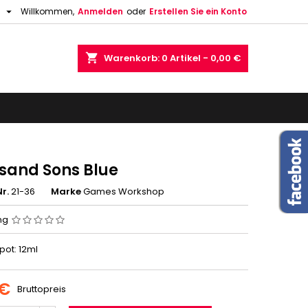

h
Willkommen,
Anmelden
oder
Erstellen Sie ein Konto
shopping_cart
Warenkorb:
0
Artikel - 0,00 €
sand Sons Blue
r.
21-36
Marke
Games Workshop
ng
 pot: 12ml
 €
Bruttopreis