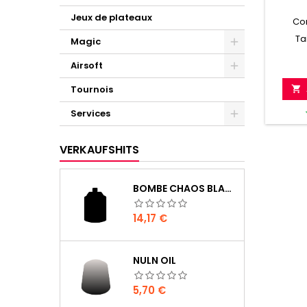
Jeux de plateaux
Co
Ta
Magic
Airsoft
Tournois

Services
VERKAUFSHITS
BOMBE CHAOS BLACK
Preis
14,17 €
NULN OIL
Preis
5,70 €