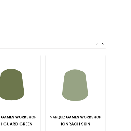
<
>
:
GAMES WORKSHOP
MARQUE:
GAMES WORKSHOP
MARQUE:
H GUARD GREEN
IONRACH SKIN
CA