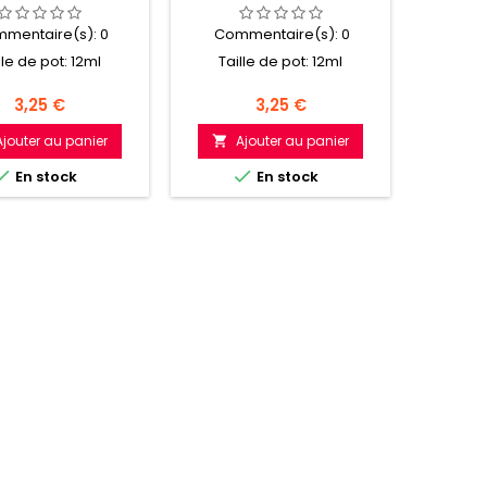
mentaire(s):
0
Commentaire(s):
0
Com
lle de pot: 12ml
Taille de pot: 12ml
Tail
Prix
Prix
3,25 €
3,25 €
Ajouter au panier
Ajouter au panier
A




En stock
En stock