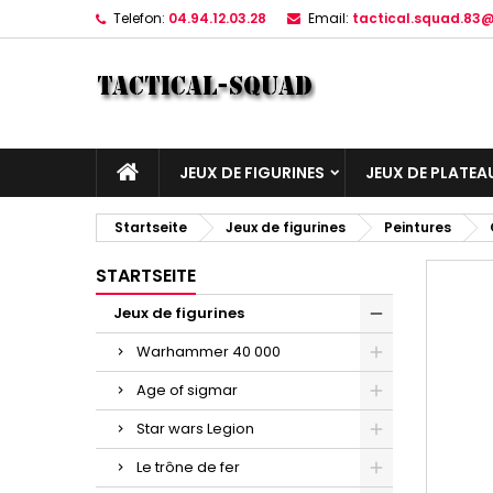
Telefon:
04.94.12.03.28
Email:
tactical.squad.83
JEUX DE FIGURINES
JEUX DE PLATEA
Startseite
Jeux de figurines
Peintures
STARTSEITE
Jeux de figurines
Warhammer 40 000
Age of sigmar
Star wars Legion
Le trône de fer