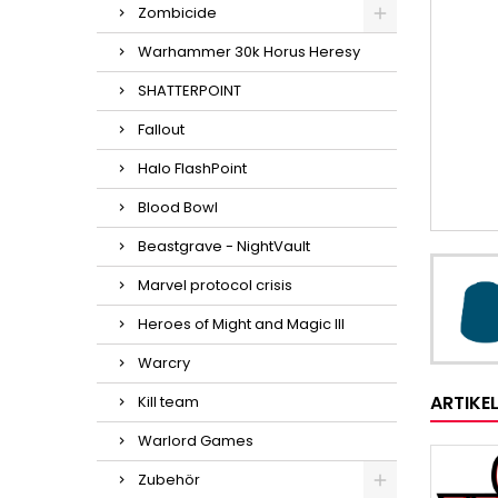
Zombicide
Warhammer 30k Horus Heresy
SHATTERPOINT
Fallout
Halo FlashPoint
Blood Bowl
Beastgrave - NightVault
Marvel protocol crisis
Heroes of Might and Magic III
Warcry
ARTIKE
Kill team
Warlord Games
Zubehör