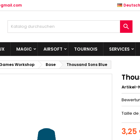
@gmail.com
Deutsc

UX
MAGIC
AIRSOFT
TOURNOIS
SERVICES
Games Workshop
Base
Thousand Sons Blue
Thou
Artikel-N
Bewertu
Taille de
3,25