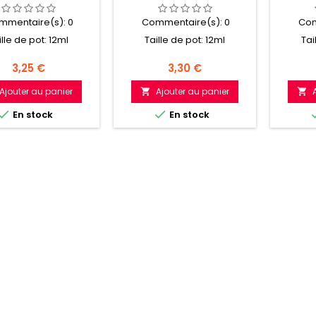
mmentaire(s):
0
Commentaire(s):
0
Com
ille de pot: 12ml
Taille de pot: 12ml
Tai
Prix
Prix
3,25 €
3,30 €
Ajouter au panier
Ajouter au panier




En stock
En stock