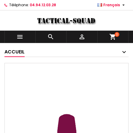

Téléphone:
04.94.12.03.28
Français
0



shopping_cart
ACCUEIL