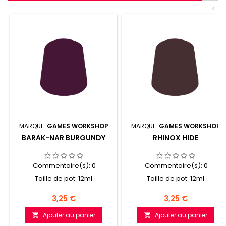
<
MARQUE:
GAMES WORKSHOP
MARQUE:
GAMES WORKSHOP
BARAK-NAR BURGUNDY
RHINOX HIDE
Commentaire(s):
0
Commentaire(s):
0
Taille de pot: 12ml
Taille de pot: 12ml
Prix
Prix
3,25 €
3,25 €
Ajouter au panier
Ajouter au panier

