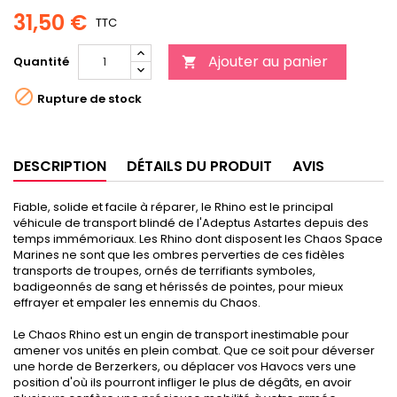
31,50 €
TTC
Ajouter au panier
Quantité


Rupture de stock
DESCRIPTION
DÉTAILS DU PRODUIT
AVIS
Fiable, solide et facile à réparer, le Rhino est le principal
véhicule de transport blindé de l'Adeptus Astartes depuis des
temps immémoriaux. Les Rhino dont disposent les Chaos Space
Marines ne sont que les ombres perverties de ces fidèles
transports de troupes, ornés de terrifiants symboles,
badigeonnés de sang et hérissés de pointes, pour mieux
effrayer et empaler les ennemis du Chaos.
Le Chaos Rhino est un engin de transport inestimable pour
amener vos unités en plein combat. Que ce soit pour déverser
une horde de Berzerkers, ou déplacer vos Havocs vers une
position d'où ils pourront infliger le plus de dégâts, en avoir