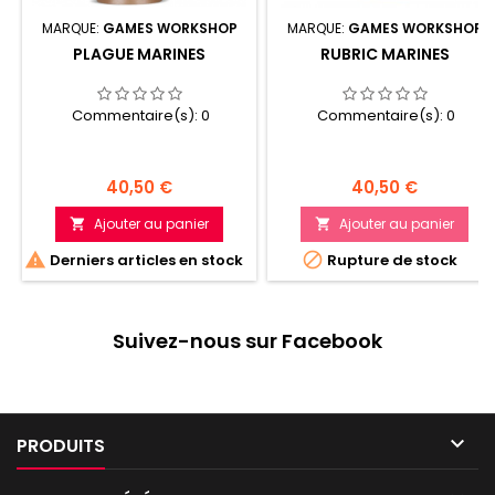
MARQUE:
GAMES WORKSHOP
MARQUE:
GAMES WORKSHOP
PLAGUE MARINES
RUBRIC MARINES
Commentaire(s):
0
Commentaire(s):
0
Prix
Prix
40,50 €
40,50 €
Ajouter au panier
Ajouter au panier




Derniers articles en stock
Rupture de stock
Suivez-nous sur Facebook

PRODUITS