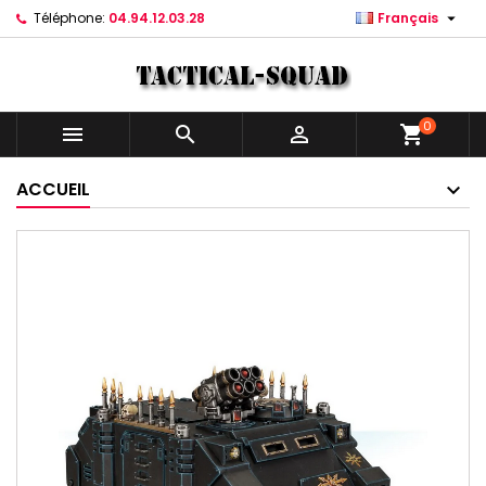

Téléphone:
04.94.12.03.28
Français
0



shopping_cart
ACCUEIL