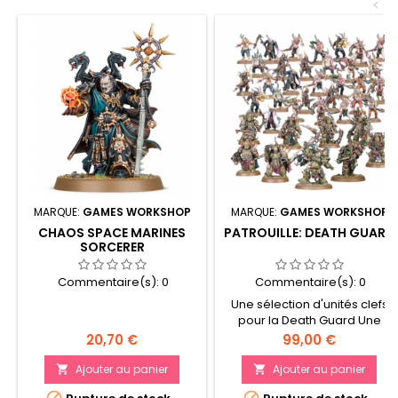
<
MARQUE:
GAMES WORKSHOP
MARQUE:
GAMES WORKSHOP
CHAOS SPACE MARINES
PATROUILLE: DEATH GUARD
SORCERER
Commentaire(s):
0
Commentaire(s):
0
Une sélection d'unités clefs
pour la Death Guard Une
force en boîte au format
Prix
Prix
20,70 €
99,00 €
Patrouille 39 figurines
plastiques en kit
Ajouter au panier
Ajouter au panier



