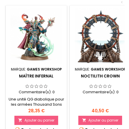
<
MARQUE:
GAMES WORKSHOP
MARQUE:
GAMES WORKSHOP
MAÎTRE INFERNAL
NOCTILITH CROWN
Commentaire(s):
0
Commentaire(s):
0
Une unité QG diabolique pour
les armées Thousand Sons
Exploitez les pactes infernaux
Prix
Prix
28,35 €
40,50 €
pour paralyser vos ennemis
et aider vos alliés
Ajouter au panier
Ajouter au panier


Accompagné de jeunes