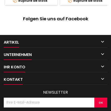


Rupture de stock
Rupture de stock
Hurleurs
Folgen Sie uns auf Facebook

ARTIKEL

UNTERNEHMEN

IHR KONTO

KONTAKT
NEWSLETTER