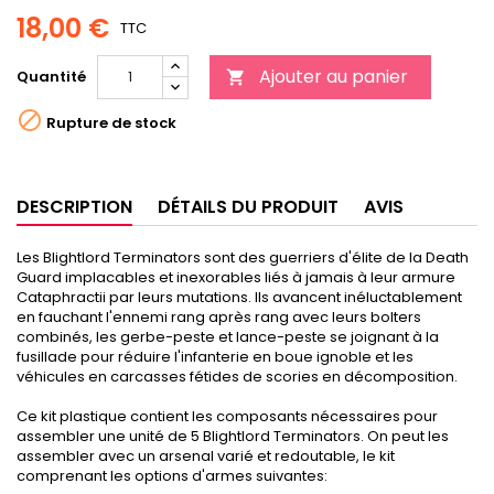
18,00 €
TTC
Ajouter au panier
Quantité


Rupture de stock
DESCRIPTION
DÉTAILS DU PRODUIT
AVIS
Les Blightlord Terminators sont des guerriers d'élite de la Death
Guard implacables et inexorables liés à jamais à leur armure
Cataphractii par leurs mutations. Ils avancent inéluctablement
en fauchant l'ennemi rang après rang avec leurs bolters
combinés, les gerbe-peste et lance-peste se joignant à la
fusillade pour réduire l'infanterie en boue ignoble et les
véhicules en carcasses fétides de scories en décomposition.
Ce kit plastique contient les composants nécessaires pour
assembler une unité de 5 Blightlord Terminators. On peut les
assembler avec un arsenal varié et redoutable, le kit
comprenant les options d'armes suivantes: