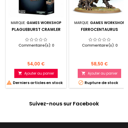
MARQUE:
GAMES WORKSHOP
MARQUE:
GAMES WORKSHOP
PLAGUEBURST CRAWLER
FERROCENTAURUS
Commentaire(s):
0
Commentaire(s):
0
Prix
Prix
54,00 €
58,50 €
Ajouter au panier
Ajouter au panier




Derniers articles en stock
Rupture de stock
Suivez-nous sur Facebook