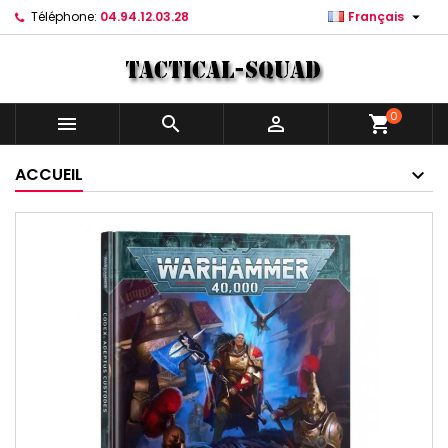

Téléphone:
04.94.12.03.28
Français
0



shopping_cart
ACCUEIL