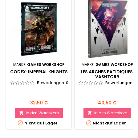
MARKE:
GAMES WORKSHOP
MARKE:
GAMES WORKSHOP
CODEX: IMPERIAL KNIGHTS
LES ARCHES FATIDIQUES:
VASHTORR
Bewertungen:
0
Bewertungen:
0
Preis
Preis
32,50 €
40,50 €
In den Warenkorb
In den Warenkorb




Nicht auf Lager
Nicht auf Lager