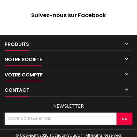
règles approfondies de
objectifs secondaires et
Croisade, 44 fiches
Traits de Seigneur de Guerre,
Suivez-nous sur Facebook
techniques, et plus encore
plus la discipline psychique
Sanguinienne, des Reliques,
des règles de Croisade sur
mesure, et...

PRODUITS

NOTRE SOCIÉTÉ

VOTRE COMPTE

CONTACT
NEWSLETTER
© Copyright 2026 Tactical-Squad.fr. All Rights Reserved.