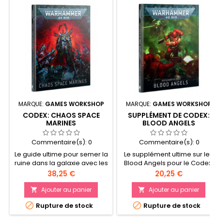
MARQUE:
GAMES WORKSHOP
MARQUE:
GAMES WORKSHOP
CODEX: CHAOS SPACE
SUPPLÉMENT DE CODEX:
MARINES
BLOOD ANGELS
Commentaire(s):
0
Commentaire(s):
0
Le guide ultime pour semer la
Le supplément ultime sur les
ruine dans la galaxie avec les
Blood Angels pour le Codex:
Space Marines du Chaos 184
Space Marines 18 fiches
Prix
Prix
38,25 €
20,25 €
pages de règles,
techniques décrivant les
d'historique, et d'illustrations
unités de Space Marines
Ajouter au panier
Ajouter au panier


tout droit sorties du warp
réservées aux Blood Angels


Rupture de stock
Rupture de stock
Inclut des Traits de Seigneur
et à leurs successeurs
de Guerre, des Reliques, des
Contient des Stratagèmes,