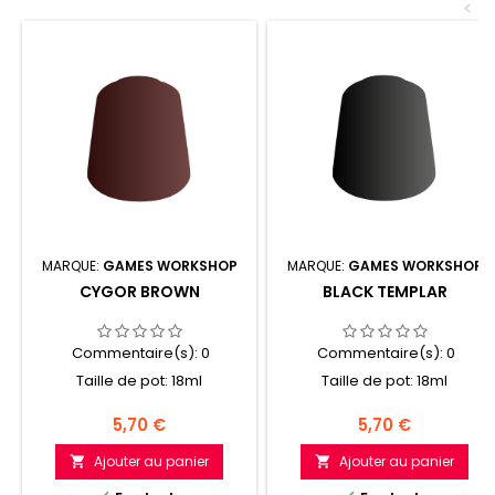
<
MARQUE:
GAMES WORKSHOP
MARQUE:
GAMES WORKSHOP
CYGOR BROWN
BLACK TEMPLAR
Commentaire(s):
0
Commentaire(s):
0
Taille de pot: 18ml
Taille de pot: 18ml
Prix
Prix
5,70 €
5,70 €
Ajouter au panier
Ajouter au panier

