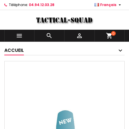

Téléphone:
04.94.12.03.28
Français
0



shopping_cart
ACCUEIL