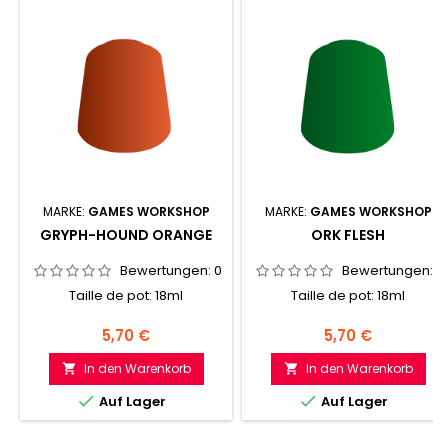
MARKE:
GAMES WORKSHOP
MARKE:
GAMES WORKSHOP
GRYPH-HOUND ORANGE
ORK FLESH
Bewertungen:
0
Bewertungen:
0
Taille de pot: 18ml
Taille de pot: 18ml
Preis
Preis
5,70 €
5,70 €
In den Warenkorb
In den Warenkorb




Auf Lager
Auf Lager