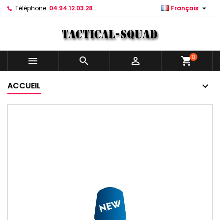

Téléphone:
04.94.12.03.28
Français
0



shopping_cart
ACCUEIL