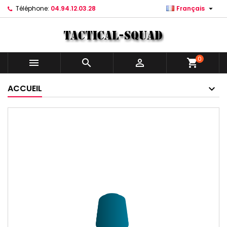

Téléphone:
04.94.12.03.28
Français
0



shopping_cart
ACCUEIL