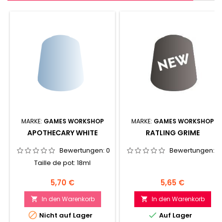
MARKE:
GAMES WORKSHOP
MARKE:
GAMES WORKSHOP
APOTHECARY WHITE
RATLING GRIME
Bewertungen:
0
Bewertungen:
0
Taille de pot: 18ml
Preis
Preis
5,70 €
5,65 €
In den Warenkorb
In den Warenkorb




Nicht auf Lager
Auf Lager