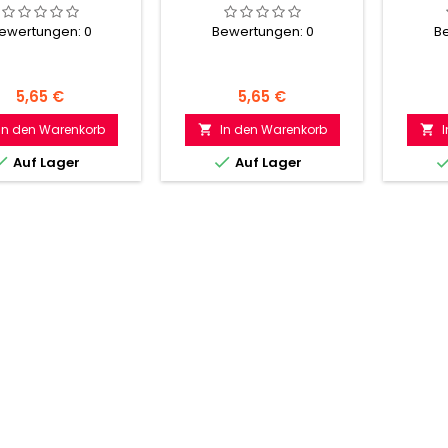
ewertungen:
0
Bewertungen:
0
B
Preis
Preis
5,65 €
5,65 €
In den Warenkorb
In den Warenkorb




Auf Lager
Auf Lager