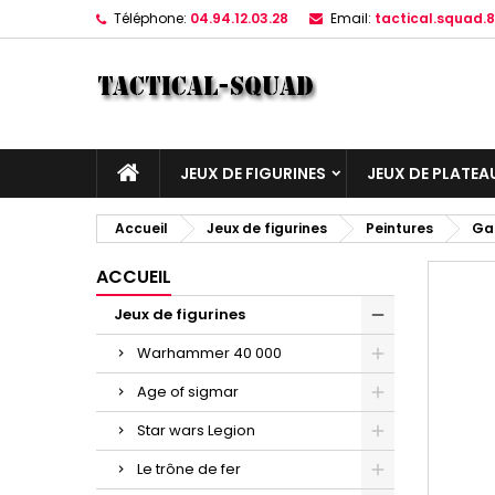
Téléphone:
04.94.12.03.28
Email:
tactical.squad
JEUX DE FIGURINES
JEUX DE PLATEA
Accueil
Jeux de figurines
Peintures
Ga
ACCUEIL
Jeux de figurines
Warhammer 40 000
Age of sigmar
Star wars Legion
Le trône de fer