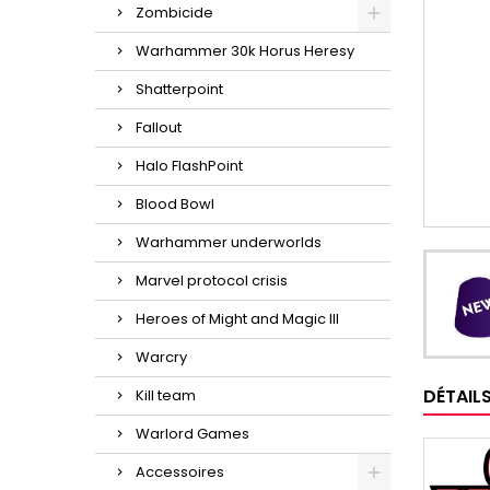
Zombicide
Warhammer 30k Horus Heresy
Shatterpoint
Fallout
Halo FlashPoint
Blood Bowl
Warhammer underworlds
Marvel protocol crisis
Heroes of Might and Magic III
Warcry
DÉTAIL
Kill team
Warlord Games
Accessoires