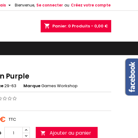

ais
Bienvenue,
Se connecter
ou
Créez votre compte
shopping_cart
Panier:
0
Produits - 0,00 €
on Purple
ce
29-63
Marque
Games Workshop
 €
TTC
Ajouter au panier
é
