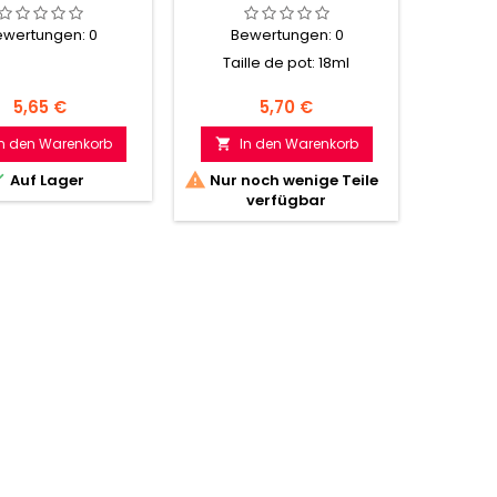
ewertungen:
0
Bewertungen:
0
Be
Taille de pot: 18ml
Tail
Preis
Preis
5,65 €
5,70 €
In den Warenkorb
In den Warenkorb
I





Auf Lager
Nur noch wenige Teile
Nur n
verfügbar