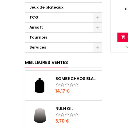
Jeux de plateaux
B
TCG
Airsoft
Tournois

Services
MEILLEURES VENTES
BOMBE CHAOS BLACK
Prix
14,17 €
NULN OIL
Prix
5,70 €