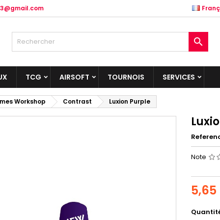
.83@gmail.com
Franç

UX
TCG
AIRSOFT
TOURNOIS
SERVICES
mes Workshop
Contrast
Luxion Purple
Luxi
Referen
Note
5,65
Quantit