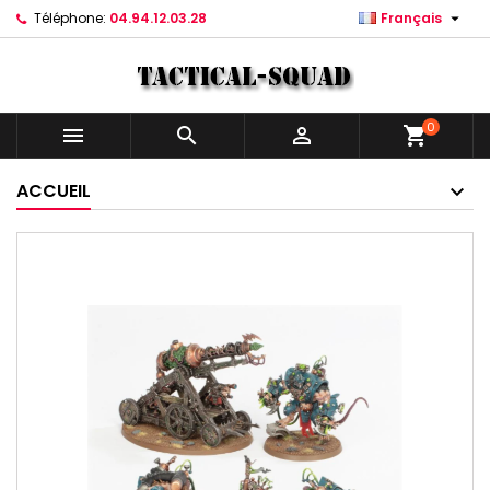

Téléphone:
04.94.12.03.28
Français
0



shopping_cart
ACCUEIL