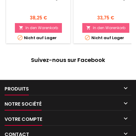
Preis
Preis
38,25 €
33,75 €
In den Warenkorb
In den Warenkorb




Nicht auf Lager
Nicht auf Lager
Suivez-nous sur Facebook

PRODUITS

NOTRE SOCIÉTÉ

VOTRE COMPTE

CONTACT