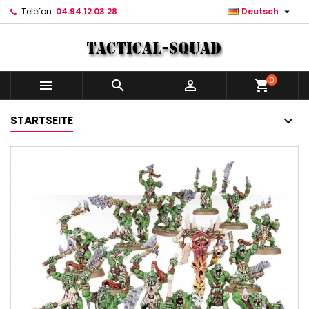

Telefon:
04.94.12.03.28
Deutsch
0



shopping_cart
STARTSEITE