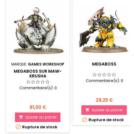
MEGABOSS
MARQUE:
GAMES WORKSHOP
MEGABOSS SUR MAW-
KRUSHA
Commentaire(s):
0
Commentaire(s):
0
Prix
29,25 €
Prix
81,00 €
Ajouter au panier

Ajouter au panier


Rupture de stock

Rupture de stock