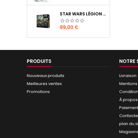
STAR WARS LÉGION : BOÎTE DE BASE CLONE WARS
Prix
99,00 €
PRODUITS
NOTRE 
Nouveaux produits
Livraison
Meilleures ventes
Mentions
Promotions
Conditio
À propos
Paiement
Contact
plan du s
Magasin