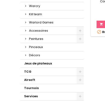
Co
Warcry
Kill team
Warlord Games

Accessoires

Ru
Peintures
Pinceaux
Décors
Jeux de plateaux
TCG
Airsoft
Tournois
Services