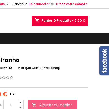

ais
Bienvenue,
Se connecter
ou
Créez votre compte
shopping_cart
Panier:
0
Produits - 0,00 €
Piranha
ce
56-19
Marque
Games Workshop
0 €
TTC
Ajouter au panier
é
