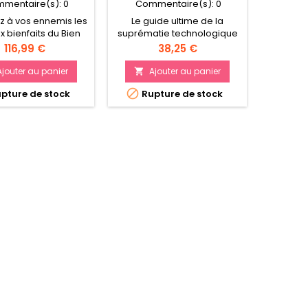
mentaire(s):
0
Commentaire(s):
0
Com
z à vos ennemis les
Le guide ultime de la
x bienfaits du Bien
suprématie technologique
e grâce au cadre
de l'Empire T'au 136 pages
Prix
Prix
116,99 €
38,25 €
sse Starclaimer –
d'historiques et de règles
oîte de force de
de jeu Inclut des Traits de
Ajouter au panier
Ajouter au panier
A


t regorgeant de
Seigneur de Guerre, des


pture de stock
Rupture de stock
Rup
ables figurines de
Reliques, des règles de
'Empire T’au.
Croisade approfondies, les
fiches techniques de
l'Empire T'au, et bien plus
encore