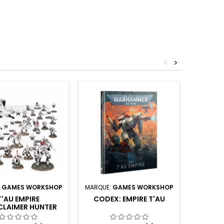
<
>
:
GAMES WORKSHOP
MARQUE:
GAMES WORKSHOP
MARQUE:
T'AU EMPIRE
CODEX: EMPIRE T'AU
T'AU E
CLAIMER HUNTER
CADRE