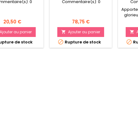
mmentaire(s):
0
Commentaire(s):
0
Com
Apporte
glorieu
Suprêm
Prix
Prix
20,50 €
78,75 €
de cha
une b
Ajouter au panier
Ajouter au panier


comba


pture de stock
Rupture de stock
Ru
formid
l