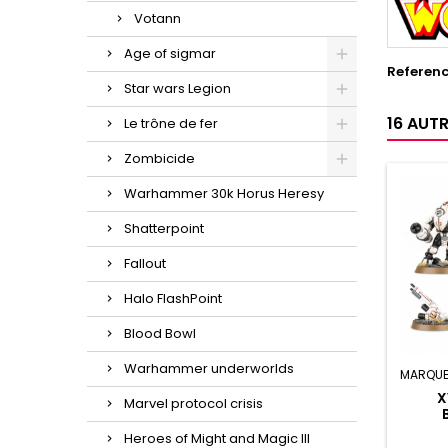
Votann
Age of sigmar
Referen
Star wars Legion
16 AUT
Le trône de fer
Zombicide
Warhammer 30k Horus Heresy
Shatterpoint
Fallout
Halo FlashPoint
Blood Bowl
Warhammer underworlds
MARQUE
X
Marvel protocol crisis
Heroes of Might and Magic III