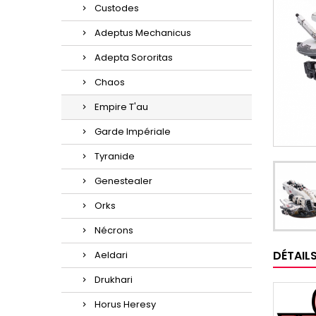
Custodes
Adeptus Mechanicus
Adepta Sororitas
Chaos
Empire T'au
Garde Impériale
Tyranide
Genestealer
Orks
Nécrons
DÉTAIL
Aeldari
Drukhari
Horus Heresy