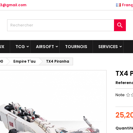
.83@gmail.com
Franç

UX
TCG
AIRSOFT
TOURNOIS
SERVICES
00
Empire T'au
TX4 Piranha
TX4 
Referen
Note
25,2
Quantit