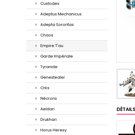
Custodes
Adeptus Mechanicus
Adepta Sororitas
Chaos
Empire T'au
Garde Impériale
Tyranide
Genestealer
Orks
Nécrons
DÉTAIL
Aeldari
Drukhari
Horus Heresy