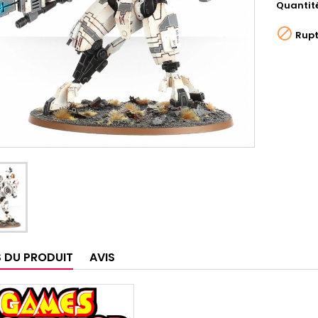
Quantit

Rupt
S DU PRODUIT
AVIS