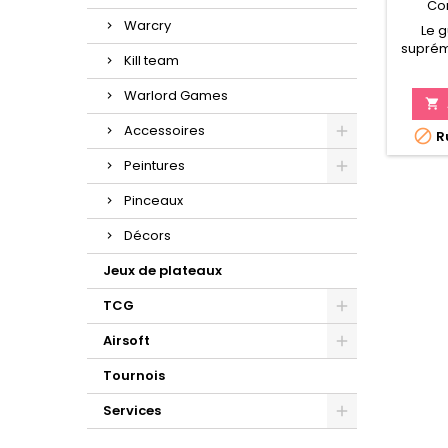
Co
Warcry
Le g
suprém
Kill team
de l'E
d'hist
Warlord Games
de jeu

Seign
Accessoires

Ru
Reliq
Croisad
Peintures
fich
l'Empi
Pinceaux
Décors
Jeux de plateaux
TCG
Airsoft
Tournois
Services