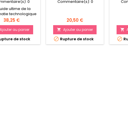
mmentaire(s):
0
Commentaire(s):
0
Com
uide ultime de la
atie technologique
mpire T'au 136 pages
Prix
Prix
38,25 €
20,50 €
oriques et de règles
 Inclut des Traits de
Ajouter au panier
Ajouter au panier


eur de Guerre, des


pture de stock
Rupture de stock
Ru
ues, des règles de
e approfondies, les
es techniques de
re T'au, et bien plus
encore