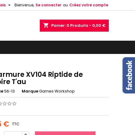

ais
Bienvenue,
Se connecter
ou
Créez votre compte
shopping_cart
Panier:
0
Produits - 0,00 €
armure XV104 Riptide de
ire T'au
ce
56-13
Marque
Games Workshop
5 €
TTC