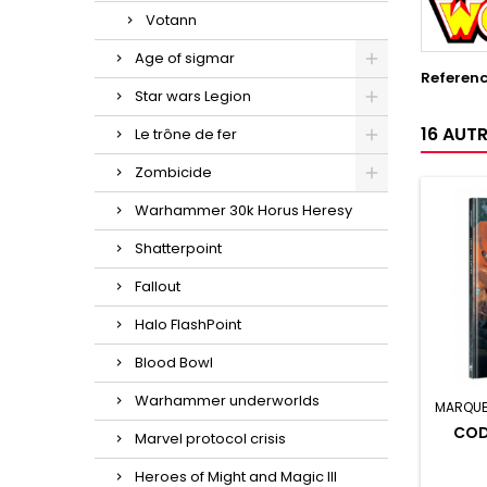
Votann
Age of sigmar
Referen
Star wars Legion
16 AUT
Le trône de fer
Zombicide
Warhammer 30k Horus Heresy
Shatterpoint
Fallout
Halo FlashPoint
Blood Bowl
Warhammer underworlds
MARQUE
COD
Marvel protocol crisis
Heroes of Might and Magic III