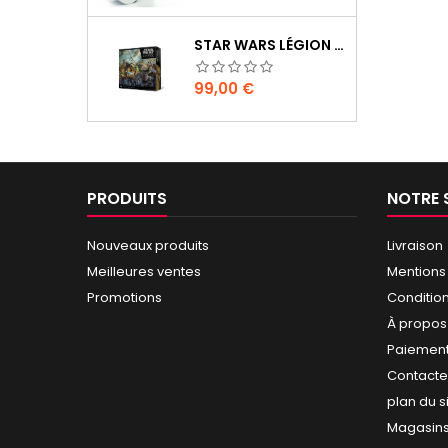
STAR WARS LÉGION : BOÎTE DE BASE CLONE WARS
Prix
99,00 €
PRODUITS
NOTRE 
Nouveaux produits
Livraison
Meilleures ventes
Mentions
Promotions
Conditio
À propos
Paiement
Contact
plan du s
Magasin