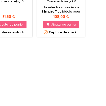
mentaire(s):
0
Commentaire(s):
0
Com
Un sélection d'unités de
l'Empire T'au idéale pour
commencer et agrandir
Prix
Prix
31,50 €
108,00 €
une armée Une force au
format Patrouille dans une
Ajouter au panier
Ajouter au panier
A


boîte Contient 23 figurines


pture de stock
Rupture de stock
Rup
plastique à assembler