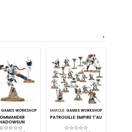
<
>
:
GAMES WORKSHOP
MARQUE:
GAMES WORKSHOP
MARQUE:
OMMANDER
PATROUILLE: EMPIRE T'AU
XV8
HADOWSUN
B