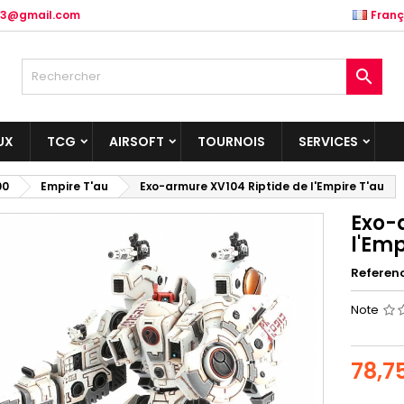
.83@gmail.com
Franç

UX
TCG
AIRSOFT
TOURNOIS
SERVICES
00
Empire T'au
Exo-armure XV104 Riptide de l'Empire T'au
Exo-
l'Emp
Referen
Note
78,7