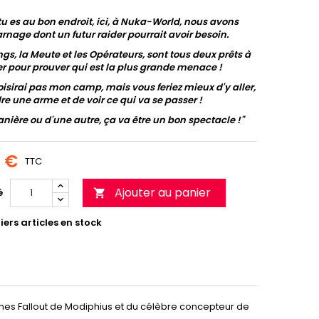
 tu es au bon endroit, ici, à Nuka-World, nous avons
arnage dont un futur raider pourrait avoir besoin.
gs, la Meute et les Opérateurs, sont tous deux prêts à
ter pour prouver qui est la plus grande menace !
oisirai pas mon camp, mais vous feriez mieux d'y aller,
re une arme et de voir ce qui va se passer !
nière ou d'une autre, ça va être un bon spectacle !"
0 €
TTC
Ajouter au panier
é

ers articles en stock
ines Fallout de Modiphius et du célèbre concepteur de