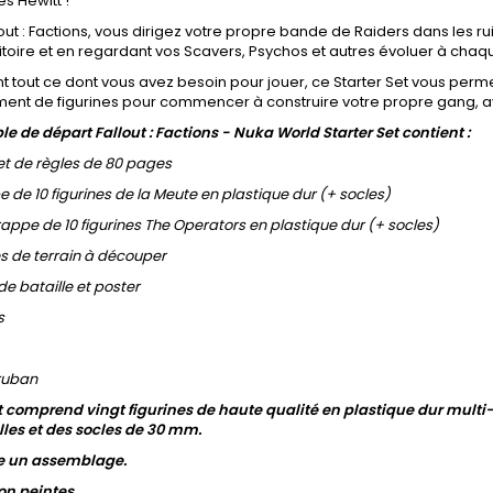
s Hewitt !
out : Factions, vous dirigez votre propre bande de Raiders dans les 
ritoire et en regardant vos Scavers, Psychos et autres évoluer à chaq
 tout ce dont vous avez besoin pour jouer, ce Starter Set vous per
ent de figurines pour commencer à construire votre propre gang, avan
e de départ Fallout : Factions - Nuka World Starter Set contient :
vret de règles de 80 pages
e de 10 figurines de la Meute en plastique dur (+ socles)
rappe de 10 figurines The Operators en plastique dur (+ socles)
les de terrain à découper
de bataille et poster
s
 ruban
t comprend vingt figurines de haute qualité en plastique dur multi
les et des socles de 30 mm.
e un assemblage.
on peintes.