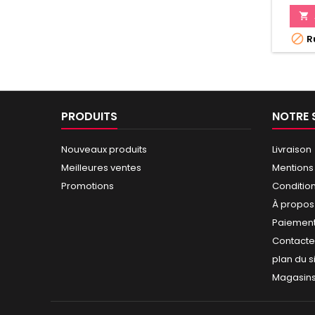


Ru
PRODUITS
NOTRE 
Nouveaux produits
Livraison
Meilleures ventes
Mentions
Promotions
Conditio
À propos
Paiement
Contact
plan du s
Magasin