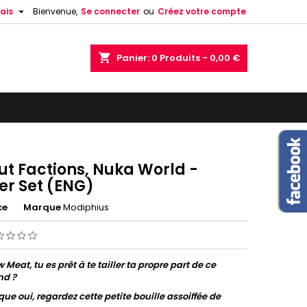

ais
Bienvenue,
Se connecter
ou
Créez votre compte
shopping_cart
Panier:
0
Produits - 0,00 €
ut Factions, Nuka World -
er Set (ENG)
ce
Marque
Modiphius
 Meat, tu es prêt à te tailler ta propre part de ce
nd ?
que oui, regardez cette petite bouille assoiffée de