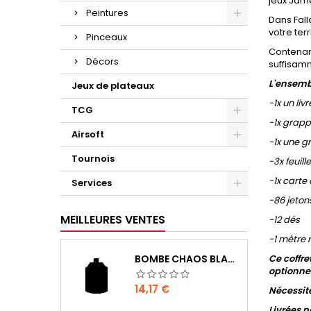
jeux Jame
Peintures
Dans Fall
votre ter
Pinceaux
Contenant
Décors
suffisamm
L'ensembl
Jeux de plateaux
-1x un li
TCG
-1x grapp
Airsoft
-1x une g
Tournois
-3x feuil
-1x carte 
Services
-86 jeton
MEILLEURES VENTES
-12 dés
-1 mètre
BOMBE CHAOS BLACK
Ce coffre
optionnel
Prix
14,17 €
Nécessit
Livrées n