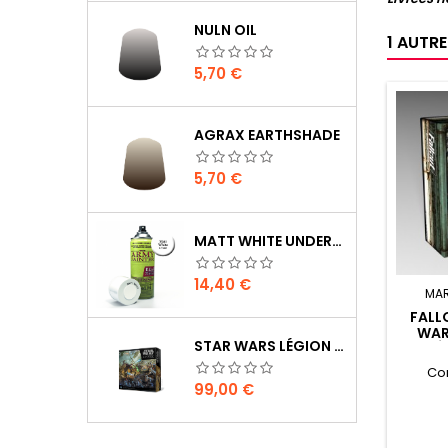
NULN OIL
1 AUTR
Prix
5,70 €
AGRAX EARTHSHADE
Prix
5,70 €
MATT WHITE UNDERCOAT
Prix
14,40 €
MA
FALL
WAR
STAR WARS LÉGION : BOÎTE DE BASE CLONE WARS
DÉ
J
Co
Prix
99,00 €