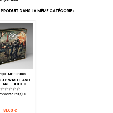
E PRODUIT DANS LA MÊME CATÉGORIE :
RQUE:
MODIPHIUS
OUT: WASTELAND
FARE - BOITE DE
MARRAGE DEUX
OUEURS (FR)
mmentaire(s):
0
Prix
81,00 €