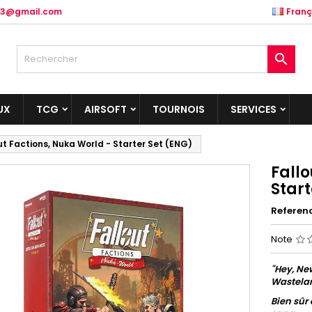
.83@gmail.com
Franç

UX
TCG
AIRSOFT
TOURNOIS
SERVICES
ut Factions, Nuka World - Starter Set (ENG)
Fallo
Start
Referen
Note
"Hey, New
Wastela
Bien sûr 