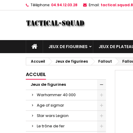
Téléphone:
04.94.12.03.28
Email:
tactical.squad
JEUX DE FIGURINES
JEUX DE PLATEA
Accueil
Jeux de figurines
Fallout
Fallo
ACCUEIL
Jeux de figurines
Warhammer 40 000
Age of sigmar
Star wars Legion
Le trône de fer