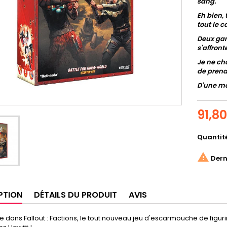
sang.
Eh bien,
tout le c
Deux gan
s'affron
Je ne ch
de prend
D'une ma
91,8
Quantit

Derni
PTION
DÉTAILS DU PRODUIT
AVIS
 dans Fallout : Factions, le tout nouveau jeu d'escarmouche de figur