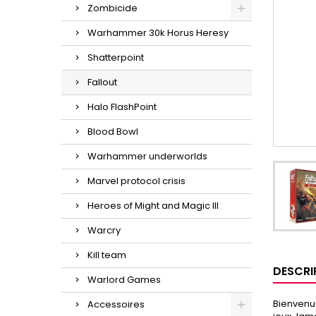
Zombicide
Warhammer 30k Horus Heresy
Shatterpoint
Fallout
Halo FlashPoint
Blood Bowl
Warhammer underworlds
Marvel protocol crisis
Heroes of Might and Magic III
Warcry
Kill team
DESCRI
Warlord Games
Bienvenue
Accessoires