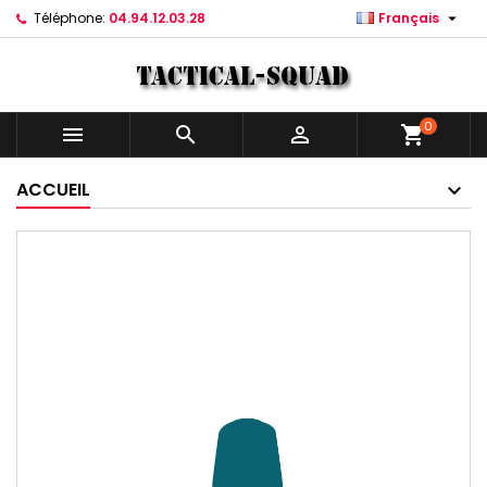

Téléphone:
04.94.12.03.28
Français
0



shopping_cart
ACCUEIL