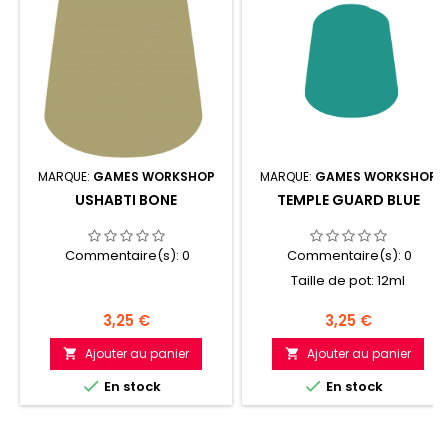
MARQUE:
GAMES WORKSHOP
MARQUE:
GAMES WORKSHOP
USHABTI BONE
TEMPLE GUARD BLUE
Commentaire(s):
0
Commentaire(s):
0
Taille de pot: 12ml
Prix
Prix
3,25 €
3,25 €
Ajouter au panier
Ajouter au panier




En stock
En stock