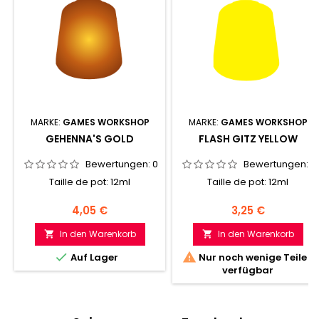
MARKE:
GAMES WORKSHOP
MARKE:
GAMES WORKSHOP
GEHENNA'S GOLD
FLASH GITZ YELLOW
Bewertungen:
0
Bewertungen:
0
Taille de pot: 12ml
Taille de pot: 12ml
Preis
Preis
4,05 €
3,25 €
In den Warenkorb
In den Warenkorb




Auf Lager
Nur noch wenige Teile
verfügbar