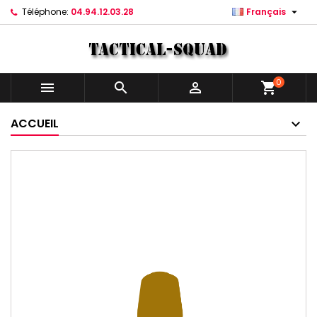

Téléphone:
04.94.12.03.28
Français
0



shopping_cart
ACCUEIL