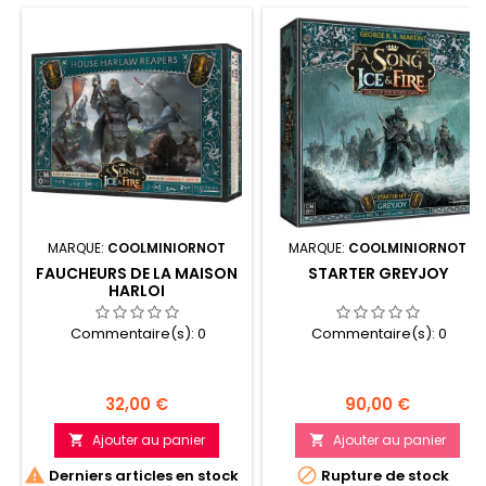
MARQUE:
COOLMINIORNOT
MARQUE:
COOLMINIORNOT
FAUCHEURS DE LA MAISON
STARTER GREYJOY
HARLOI
Commentaire(s):
0
Commentaire(s):
0
Prix
Prix
32,00 €
90,00 €
Ajouter au panier
Ajouter au panier




Derniers articles en stock
Rupture de stock