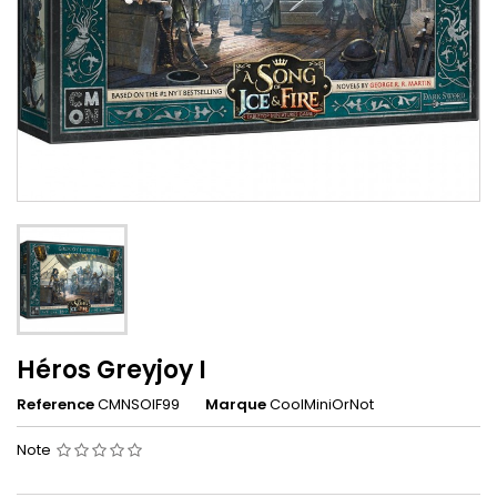
Héros Greyjoy I
Reference
CMNSOIF99
Marque
CoolMiniOrNot
Note